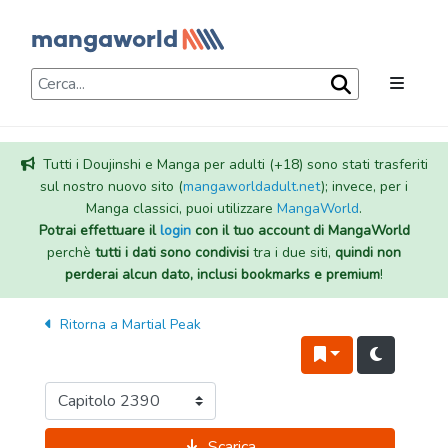
Tutti i Doujinshi e Manga per adulti (+18) sono stati trasferiti
sul nostro nuovo sito (
mangaworldadult.net
); invece, per i
Manga classici, puoi utilizzare
MangaWorld
.
Potrai effettuare il
login
con il tuo account di MangaWorld
perchè
tutti i dati sono condivisi
tra i due siti,
quindi non
perderai alcun dato, inclusi bookmarks e premium
!
Ritorna a
Martial Peak
Scarica