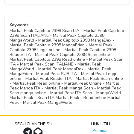
Keywords:
Martial Peak Capitolo 2398 Scan ITA - Martial Peak Capitolo
2398 Scan ITALIANE - Martial Peak Capitolo 2398
MangaWorld - Martial Peak Capitolo 2398 MangaDex -
Martial Peak Capitolo 2398 MangaEden - Martial Peak
Capitolo 2398 Leggi online - Martial Peak Capitolo 2398
Reader ITA - Martial Peak Capitolo 2398 Scan online -
Martial Peak Capitolo 2398 Read online - Martial Peak Scan
ITA - Martial Peak Scan ITALIANE - Martial Peak
MangaWorld - Martial Peak MangaDex - Martial Peak
MangaEden - Martial Peak SUB ITA - Martial Peak Leggi
online - Martial Peak Reader ITA - Martial Peak Scan online
- Martial Peak Read online - Martial Peak Online - Martial
Peak Manga ITA - Martial Peak Manga Scan - Martial Peak
Scan manga online - Martial Peak ITA Scan - MangaWorld
Martial Peak - Scan ITA Martial Peak - Read online Martial
Peak - Martial Peak MangaWorld
SEGUICI ANCHE SU
LINK UTILI
Premium