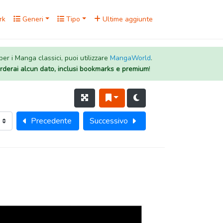
rk
Generi
Tipo
Ultime aggiunte
 per i Manga classici, puoi utilizzare
MangaWorld
.
rderai alcun dato, inclusi bookmarks e premium
!
Precedente
Successivo