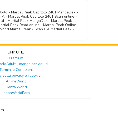
World - Martial Peak Capitolo 2401 MangaDex -
TA - Martial Peak Capitolo 2401 Scan online -
rld - Martial Peak MangaDex - Martial Peak
artial Peak Read online - Martial Peak Online -
orld Martial Peak - Scan ITA Martial Peak -
LINK UTILI
Premium
ldAdult - manga per adulti
Termini e Condizioni
y sulla privacy e i cookie
AnimeWorld
HentaiWorld
JapanWorldPorn
rs.