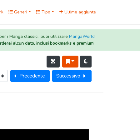
rk
Generi
Tipo
Ultime aggiunte
 per i Manga classici, puoi utilizzare
MangaWorld
.
rderai alcun dato, inclusi bookmarks e premium
!
Precedente
Successivo