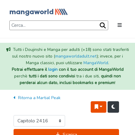
Tutti i Doujinshi e Manga per adulti (+18) sono stati trasferiti
sul nostro nuovo sito (
mangaworldadult.net
); invece, per i
Manga classici, puoi utilizzare
MangaWorld
.
Potrai effettuare il
login
con il tuo account di MangaWorld
perchè
tutti i dati sono condivisi
tra i due siti,
quindi non
perderai alcun dato, inclusi bookmarks e premium
!
Ritorna a
Martial Peak
Scarica