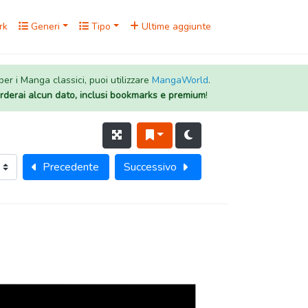
rk
Generi
Tipo
Ultime aggiunte
 per i Manga classici, puoi utilizzare
MangaWorld
.
rderai alcun dato, inclusi bookmarks e premium
!
Precedente
Successivo