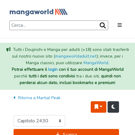
Tutti i Doujinshi e Manga per adulti (+18) sono stati trasferiti
sul nostro nuovo sito (
mangaworldadult.net
); invece, per i
Manga classici, puoi utilizzare
MangaWorld
.
Potrai effettuare il
login
con il tuo account di MangaWorld
perchè
tutti i dati sono condivisi
tra i due siti,
quindi non
perderai alcun dato, inclusi bookmarks e premium
!
Ritorna a
Martial Peak
Scarica