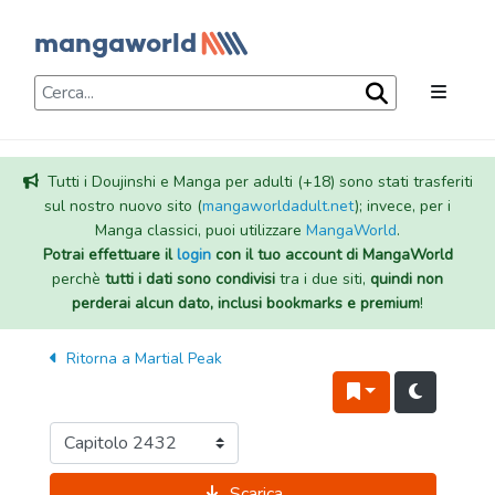
Tutti i Doujinshi e Manga per adulti (+18) sono stati trasferiti
sul nostro nuovo sito (
mangaworldadult.net
); invece, per i
Manga classici, puoi utilizzare
MangaWorld
.
Potrai effettuare il
login
con il tuo account di MangaWorld
perchè
tutti i dati sono condivisi
tra i due siti,
quindi non
perderai alcun dato, inclusi bookmarks e premium
!
Ritorna a
Martial Peak
Scarica