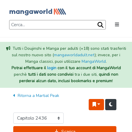
Tutti i Doujinshi e Manga per adulti (+18) sono stati trasferiti
sul nostro nuovo sito (
mangaworldadult.net
); invece, per i
Manga classici, puoi utilizzare
MangaWorld
.
Potrai effettuare il
login
con il tuo account di MangaWorld
perchè
tutti i dati sono condivisi
tra i due siti,
quindi non
perderai alcun dato, inclusi bookmarks e premium
!
Ritorna a
Martial Peak
Scarica