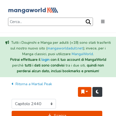
Tutti i Doujinshi e Manga per adulti (+18) sono stati trasferiti
sul nostro nuovo sito (
mangaworldadult.net
); invece, per i
Manga classici, puoi utilizzare
MangaWorld
.
Potrai effettuare il
login
con il tuo account di MangaWorld
perchè
tutti i dati sono condivisi
tra i due siti,
quindi non
perderai alcun dato, inclusi bookmarks e premium
!
Ritorna a
Martial Peak
Scarica