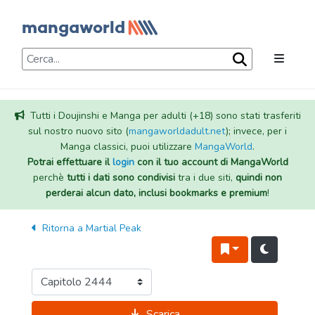
Tutti i Doujinshi e Manga per adulti (+18) sono stati trasferiti
sul nostro nuovo sito (
mangaworldadult.net
); invece, per i
Manga classici, puoi utilizzare
MangaWorld
.
Potrai effettuare il
login
con il tuo account di MangaWorld
perchè
tutti i dati sono condivisi
tra i due siti,
quindi non
perderai alcun dato, inclusi bookmarks e premium
!
Ritorna a
Martial Peak
Scarica