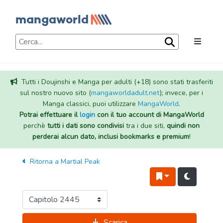
Tutti i Doujinshi e Manga per adulti (+18) sono stati trasferiti
sul nostro nuovo sito (
mangaworldadult.net
); invece, per i
Manga classici, puoi utilizzare
MangaWorld
.
Potrai effettuare il
login
con il tuo account di MangaWorld
perchè
tutti i dati sono condivisi
tra i due siti,
quindi non
perderai alcun dato, inclusi bookmarks e premium
!
Ritorna a
Martial Peak
Scarica