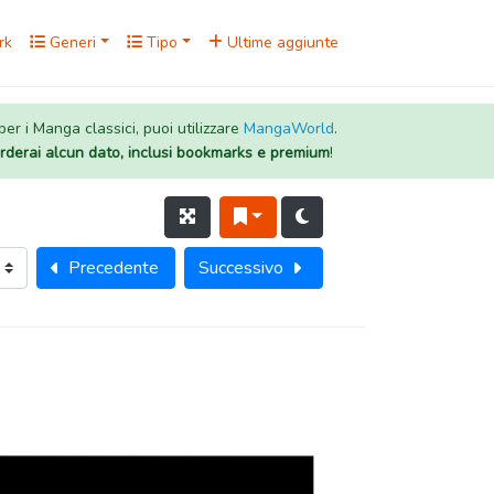
rk
Generi
Tipo
Ultime aggiunte
 per i Manga classici, puoi utilizzare
MangaWorld
.
rderai alcun dato, inclusi bookmarks e premium
!
Precedente
Successivo