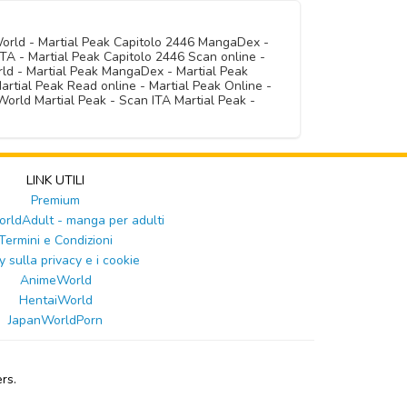
World - Martial Peak Capitolo 2446 MangaDex -
TA - Martial Peak Capitolo 2446 Scan online -
rld - Martial Peak MangaDex - Martial Peak
artial Peak Read online - Martial Peak Online -
orld Martial Peak - Scan ITA Martial Peak -
LINK UTILI
Premium
ldAdult - manga per adulti
Termini e Condizioni
y sulla privacy e i cookie
AnimeWorld
HentaiWorld
JapanWorldPorn
rs.