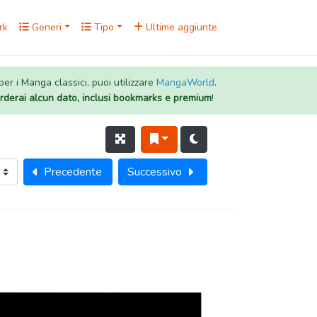
rk
Generi
Tipo
Ultime aggiunte
 per i Manga classici, puoi utilizzare
MangaWorld
.
rderai alcun dato, inclusi bookmarks e premium
!
Precedente
Successivo