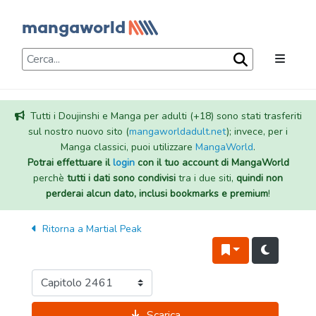
Tutti i Doujinshi e Manga per adulti (+18) sono stati trasferiti
sul nostro nuovo sito (
mangaworldadult.net
); invece, per i
Manga classici, puoi utilizzare
MangaWorld
.
Potrai effettuare il
login
con il tuo account di MangaWorld
perchè
tutti i dati sono condivisi
tra i due siti,
quindi non
perderai alcun dato, inclusi bookmarks e premium
!
Ritorna a
Martial Peak
Scarica