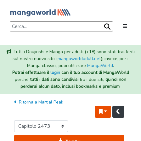
Tutti i Doujinshi e Manga per adulti (+18) sono stati trasferiti
sul nostro nuovo sito (
mangaworldadult.net
); invece, per i
Manga classici, puoi utilizzare
MangaWorld
.
Potrai effettuare il
login
con il tuo account di MangaWorld
perchè
tutti i dati sono condivisi
tra i due siti,
quindi non
perderai alcun dato, inclusi bookmarks e premium
!
Ritorna a
Martial Peak
Scarica