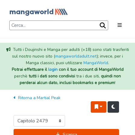
Tutti i Doujinshi e Manga per adulti (+18) sono stati trasferiti
sul nostro nuovo sito (
mangaworldadult.net
); invece, per i
Manga classici, puoi utilizzare
MangaWorld
.
Potrai effettuare il
login
con il tuo account di MangaWorld
perchè
tutti i dati sono condivisi
tra i due siti,
quindi non
perderai alcun dato, inclusi bookmarks e premium
!
Ritorna a
Martial Peak
Scarica