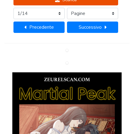
Precedente
Successivo