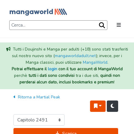
Tutti i Doujinshi e Manga per adulti (+18) sono stati trasferiti
sul nostro nuovo sito (
mangaworldadult.net
); invece, per i
Manga classici, puoi utilizzare
MangaWorld
.
Potrai effettuare il
login
con il tuo account di MangaWorld
perchè
tutti i dati sono condivisi
tra i due siti,
quindi non
perderai alcun dato, inclusi bookmarks e premium
!
Ritorna a
Martial Peak
Scarica