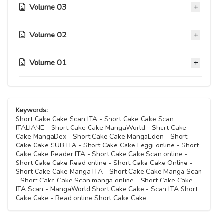
09 Novembre 2020
Volume 03
Capitolo 23.5
09 Novembre 2020
Capitolo 28
09 Novembre 2020
Capitolo 33
09 Novembre 2020
Volume 02
Capitolo 38
Capitolo 17
09 Novembre 2020
Capitolo 23
09 Novembre 2020
09 Novembre 2020
Capitolo 27
09 Novembre 2020
Volume 01
Capitolo 32
Capitolo 10
09 Novembre 2020
Capitolo 37
Capitolo 16
09 Novembre 2020
09 Novembre 2020
Capitolo 22
09 Novembre 2020
09 Novembre 2020
Capitolo 26
Capitolo 05
09 Novembre 2020
Capitolo 31
Capitolo 09
09 Novembre 2020
09 Novembre 2020
Capitolo 36
Capitolo 15
Keywords:
09 Novembre 2020
09 Novembre 2020
Capitolo 21
Short Cake Cake Scan ITA - Short Cake Cake Scan
09 Novembre 2020
09 Novembre 2020
Capitolo 25
ITALIANE - Short Cake Cake MangaWorld - Short Cake
Capitolo 04
09 Novembre 2020
Capitolo 30
Cake MangaDex - Short Cake Cake MangaEden - Short
Capitolo 08
09 Novembre 2020
09 Novembre 2020
Cake Cake SUB ITA - Short Cake Cake Leggi online - Short
Capitolo 14
09 Novembre 2020
09 Novembre 2020
Cake Cake Reader ITA - Short Cake Cake Scan online -
Capitolo 20
09 Novembre 2020
Short Cake Cake Read online - Short Cake Cake Online -
Capitolo 24
Capitolo 03
09 Novembre 2020
Short Cake Cake Manga ITA - Short Cake Cake Manga Scan
Capitolo 07
09 Novembre 2020
09 Novembre 2020
- Short Cake Cake Scan manga online - Short Cake Cake
Capitolo 13
09 Novembre 2020
ITA Scan - MangaWorld Short Cake Cake - Scan ITA Short
Capitolo 19
09 Novembre 2020
Cake Cake - Read online Short Cake Cake
Capitolo 02
09 Novembre 2020
Capitolo 06
09 Novembre 2020