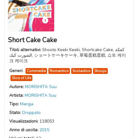
Short Cake Cake
Titoli alternativi:
Shooto Keeki Keeki, Shortcake Cake, كعكة
الشورت كيك, ショートケーキケーキ, 草莓蛋糕蛋糕, 쇼트 케이
크 케이크
Generi:
Commedia
Romantico
Scolastico
Shoujo
Slice of Life
Autore:
MORISHITA Suu
Artista:
MORISHITA Suu
Tipo:
Manga
Stato:
Droppato
Visualizzazioni:
118053
Anno di uscita:
2015