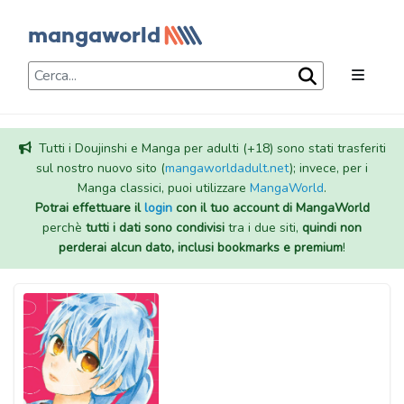
Tutti i Doujinshi e Manga per adulti (+18) sono stati trasferiti
sul nostro nuovo sito (
mangaworldadult.net
); invece, per i
Manga classici, puoi utilizzare
MangaWorld
.
Potrai effettuare il
login
con il tuo account di MangaWorld
perchè
tutti i dati sono condivisi
tra i due siti,
quindi non
perderai alcun dato, inclusi bookmarks e premium
!