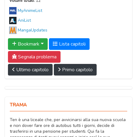
Volumi totali:
12
MyAnimeList
AniList
MangaUpdates
Bookmark
Lista capitoli
Segnala problema
Ultimo capitolo
Primo capitolo
TRAMA
Ten è una liceale che, per avvicinarsi alla sua nuova scuola
e non dover fare ore di autobus tutti i giorni, decide di
trasferirsi in una pensione per studenti. Qui fa la