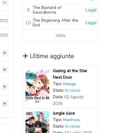
The Bastard of
9
Leggi!
Swordborne
The Beginning After the
2022
10
Leggi!
End
2022
Altro
Ultime aggiunte
Gazing at the Star
2021
Next Door
Tipo:
Manga
2021
2021
Stato:
In corso
Data:
02 Agosto
2021
2021
2026
2021
Jungle Juice
2021
2021
2021
Tipo:
Manhwa
2020
Stato:
In corso
2021
2021
Data:
23 Luglio 2026