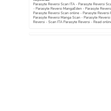
Capitolo 16
Capitolo 07
Parasyte Reversi Scan ITA - Parasyte Reversi S
- Parasyte Reversi MangaEden - Parasyte Reversi
Capitolo 33
Capitolo 24
Capitolo 15
Parasyte Reversi Scan online - Parasyte Reversi 
Capitolo 06
Parasyte Reversi Manga Scan - Parasyte Reversi
Capitolo 32
Reversi - Scan ITA Parasyte Reversi - Read onlin
Capitolo 23
Capitolo 14
Capitolo 05
Capitolo 31
Capitolo 22
Capitolo 13
Capitolo 04
Capitolo 30
Capitolo 21
Capitolo 12
Capitolo 03
Capitolo 29
Capitolo 20
Capitolo 11
Capitolo 02
Capitolo 19
Capitolo 10
Capitolo 01
Capitolo 09