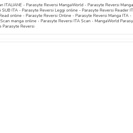
15 Marzo 
09 Novembre 
can ITALIANE - Parasyte Reversi MangaWorld - Parasyte Reversi Mang
 SUB ITA - Parasyte Reversi Leggi online - Parasyte Reversi Reader I
19 Marzo 
17 Marzo 
15 Marzo 
Read online - Parasyte Reversi Online - Parasyte Reversi Manga ITA -
09 Novembre 
 Scan manga online - Parasyte Reversi ITA Scan - MangaWorld Parasy
19 Marzo 
e Parasyte Reversi
17 Marzo 
15 Marzo 
09 Novembre 
19 Marzo 
17 Marzo 
15 Marzo 
09 Novembre 
19 Marzo 
16 Marzo 
09 Novembre 
09 Novembre 
19 Marzo 
16 Marzo 
09 Novembre 
09 Novembre 
16 Marzo 
09 Novembre 
09 Novembre 
09 Novembre 