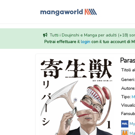
Tutti i Doujinshi e Manga per adulti (+18) sono
Potrai effettuare il
login
con il tuo account di
Paras
Titoli a
Generi
Autore
Tipo:
M
Visuali
Fansub
My
Ma