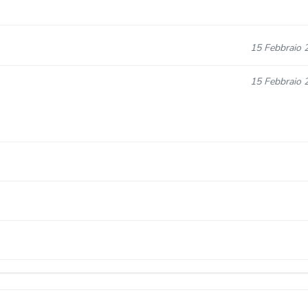
15 Febbraio 
15 Febbraio 
07 Luglio 
28 Settembre 
18 Marzo 
07 Luglio 
18 Marzo 
15 Marzo 
07 Luglio 
18 Marzo 
15 Marzo 
09 Novembre 
07 Luglio 
18 Marzo 