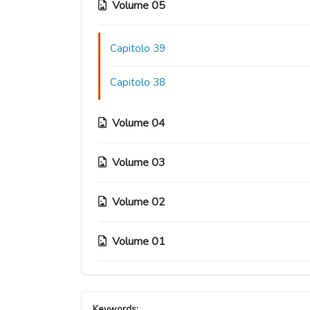
Volume 05
Capitolo 39
Capitolo 38
Volume 04
Volume 03
Capitolo 37.5
Capitolo 37
Volume 02
Capitolo 28
Capitolo 36
Capitolo 27
Volume 01
Capitolo 18
Capitolo 35
Capitolo 26
Capitolo 17
Capitolo 08
Capitolo 34
Capitolo 25
Keywords: