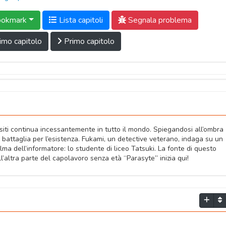
okmark
Lista capitoli
Segnala problema
imo capitolo
Primo capitolo
siti continua incessantemente in tutto il mondo. Spiegandosi all’ombra
ra battaglia per l’esistenza. Fukami, un detective veterano, indaga su un
ma dell’informatore: lo studente di liceo Tatsuki. La fonte di questo
ll’altra parte del capolavoro senza età “Parasyte” inizia qui!