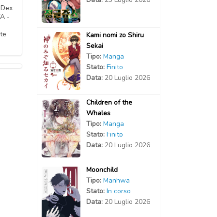
2021
2020
aDex
TA -
2021
2021
2021
2020
te
Kami nomi zo Shiru
2021
2021
Sekai
2021
2020
Tipo:
Manga
2021
Stato:
Finito
2021
2021
2020
Data:
20 Luglio 2026
2021
2021
2020
2020
Children of the
2021
Whales
2021
2020
2020
Tipo:
Manga
Stato:
Finito
2021
2020
Data:
20 Luglio 2026
2020
2020
Moonchild
Tipo:
Manhwa
Stato:
In corso
Data:
20 Luglio 2026