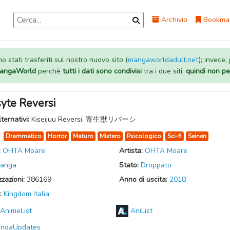
Archivio
Bookma
 stati trasferiti sul nostro nuovo sito (
mangaworldadult.net
); invece,
 MangaWorld
perchè
tutti i dati sono condivisi
tra i due siti,
quindi non pe
yte Reversi
lternativi:
Kiseijuu Reversi, 寄生獣リバーシ
:
Drammatico
Horror
Maturo
Mistero
Psicologico
Sci-fi
Seinen
:
OHTA Moare
Artista:
OHTA Moare
anga
Stato:
Droppato
zzazioni:
386169
Anno di uscita:
2018
:
Kingdom Italia
AnimeList
AniList
ngaUpdates