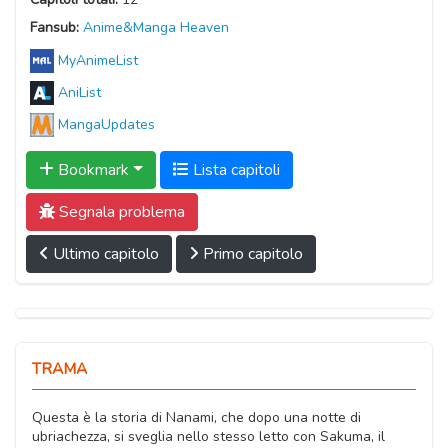
Fansub:
Anime&Manga Heaven
MyAnimeList
AniList
MangaUpdates
Bookmark
Lista capitoli
Segnala problema
Ultimo capitolo
Primo capitolo
TRAMA
Questa è la storia di Nanami, che dopo una notte di
ubriachezza, si sveglia nello stesso letto con Sakuma, il