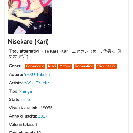
Nisekare (Kari)
Titoli alternativi:
Nise Kare (Kari), ニセカレ（仮）, 伪男友, 偽
男友(暫定)
Generi:
Commedia
Josei
Maturo
Romantico
Slice of Life
Autore:
YASU Takeko
Artista:
YASU Takeko
Tipo:
Manga
Stato:
Finito
Visualizzazioni:
119056
Anno di uscita:
2017
Volumi totali:
3
Capitoli totali:
12