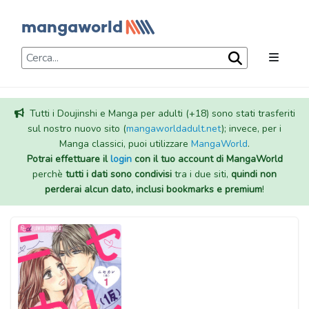
Tutti i Doujinshi e Manga per adulti (+18) sono stati trasferiti
sul nostro nuovo sito (
mangaworldadult.net
); invece, per i
Manga classici, puoi utilizzare
MangaWorld
.
Potrai effettuare il
login
con il tuo account di MangaWorld
perchè
tutti i dati sono condivisi
tra i due siti,
quindi non
perderai alcun dato, inclusi bookmarks e premium
!