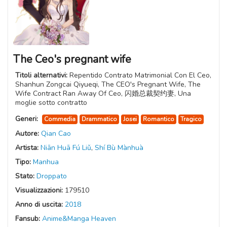
The Ceo's pregnant wife
Titoli alternativi:
Repentido Contrato Matrimonial Con El Ceo,
Shanhun Zongcai Qiyueqi, The CEO's Pregnant Wife, The
Wife Contract Ran Away Of Ceo, 闪婚总裁契约妻, Una
moglie sotto contratto
Generi:
Commedia
Drammatico
Josei
Romantico
Tragico
Autore:
Qian Cao
Artista:
Niān Huā Fú Liǔ
,
Shí Bù Mànhuà
Tipo:
Manhua
Stato:
Droppato
Visualizzazioni:
179510
Anno di uscita:
2018
Fansub:
Anime&Manga Heaven