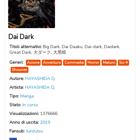
Dai Dark
Titoli alternativi:
Big Dark, Dai Daaku, Dai-dark, Daidark,
Great Dark, 大ダーク, 大黑暗
Generi:
Azione
Avventura
Commedia
Horror
Maturo
Sci-fi
Shounen
Autore:
HAYASHIDA Q.
Artista:
HAYASHIDA Q.
Tipo:
Manga
Stato:
In corso
Visualizzazioni:
1376666
Anno di uscita:
2019
Fansub:
JuinJutsu