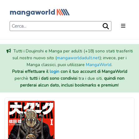
Tutti i Doujinshi e Manga per adulti (+18) sono stati trasferiti
sul nostro nuovo sito (
mangaworldadult.net
); invece, per i
Manga classici, puoi utilizzare
MangaWorld
.
Potrai effettuare il
login
con il tuo account di MangaWorld
perchè
tutti i dati sono condivisi
tra i due siti,
quindi non
perderai alcun dato, inclusi bookmarks e premium
!