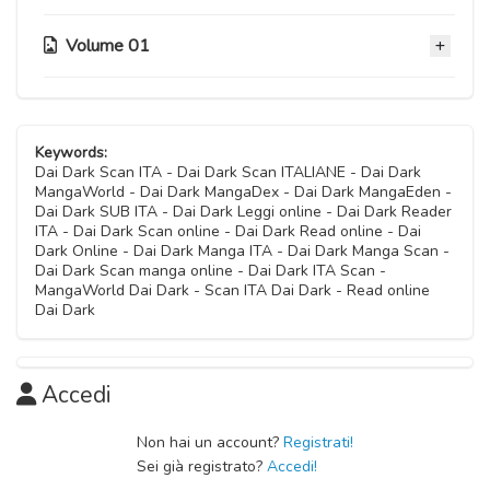
Capitolo 47
Capitolo 24
25 Ottobre 2023
12 Maggio 2021
Capitolo 28
20 Novembre 2024
29 Settembre 2021
Volume 01
Capitolo 34
Capitolo 12.5
13 Aprile 2022
Capitolo 40
Capitolo 18
11 Gennaio 2023
09 Novembre 2020
Capitolo 46
Capitolo 23
02 Agosto 2023
24 Febbraio 2021
Capitolo 27
Capitolo 05
16 Ottobre 2024
01 Settembre 2021
Capitolo 33
Capitolo 12
23 Marzo 2022
09 Novembre 2020
Capitolo 39
Capitolo 17
Keywords:
23 Novembre 2022
09 Novembre 2020
Capitolo 45
Capitolo 22
Dai Dark Scan ITA - Dai Dark Scan ITALIANE - Dai Dark
05 Luglio 2023
13 Gennaio 2021
Capitolo 26
MangaWorld - Dai Dark MangaDex - Dai Dark MangaEden -
Capitolo 04
25 Settembre 2024
04 Agosto 2021
Capitolo 32
Dai Dark SUB ITA - Dai Dark Leggi online - Dai Dark Reader
Capitolo 11
12 Gennaio 2022
09 Novembre 2020
ITA - Dai Dark Scan online - Dai Dark Read online - Dai
Capitolo 16
26 Ottobre 2022
09 Novembre 2020
Dark Online - Dai Dark Manga ITA - Dai Dark Manga Scan -
Capitolo 21
25 Novembre 2020
Dai Dark Scan manga online - Dai Dark ITA Scan -
Capitolo 25
Capitolo 03
30 Giugno 2021
MangaWorld Dai Dark - Scan ITA Dai Dark - Read online
Capitolo 31
Capitolo 10
15 Dicembre 2021
09 Novembre 2020
Dai Dark
Capitolo 15
14 Settembre 2022
09 Novembre 2020
Capitolo 20
09 Novembre 2020
Capitolo 02
02 Giugno 2021
Capitolo 09
09 Novembre 2020
Accedi
Capitolo 14
09 Novembre 2020
Capitolo 19
09 Novembre 2020
Capitolo 01
Non hai un account?
Registrati!
28 Aprile 2021
Capitolo 08
Sei già registrato?
Accedi!
09 Novembre 2020
Capitolo 13