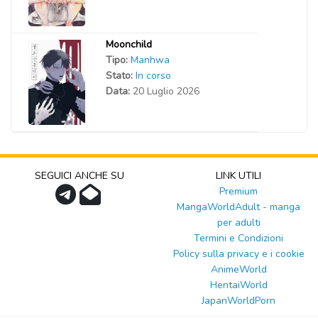
Moonchild
Tipo:
Manhwa
Stato:
In corso
Data:
20 Luglio 2026
SEGUICI ANCHE SU
LINK UTILI
Premium
MangaWorldAdult - manga
per adulti
Termini e Condizioni
Policy sulla privacy e i cookie
AnimeWorld
HentaiWorld
JapanWorldPorn