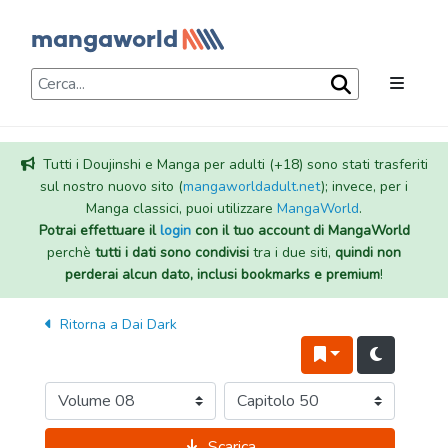
Tutti i Doujinshi e Manga per adulti (+18) sono stati trasferiti
sul nostro nuovo sito (
mangaworldadult.net
); invece, per i
Manga classici, puoi utilizzare
MangaWorld
.
Potrai effettuare il
login
con il tuo account di MangaWorld
perchè
tutti i dati sono condivisi
tra i due siti,
quindi non
perderai alcun dato, inclusi bookmarks e premium
!
Ritorna a
Dai Dark
Scarica