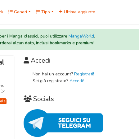
rk
Generi
Tipo
Ultime aggiunte
 per i Manga classici, puoi utilizzare
MangaWorld
.
rderai alcun dato, inclusi bookmarks e premium
!
Accedi
al
Non hai un account?
Registrati!
Sei già registrato?
Accedi!
ano
ャン
Socials
ale