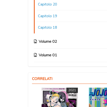
Capitolo 20
Capitolo 19
Capitolo 18
Volume 02
Volume 01
Capitolo 17
Capitolo 16
Capitolo 08
CORRELATI
Capitolo 15
Capitolo 07
2011
2021
Capitolo 14
Capitolo 06
Capitolo 13
Capitolo 05