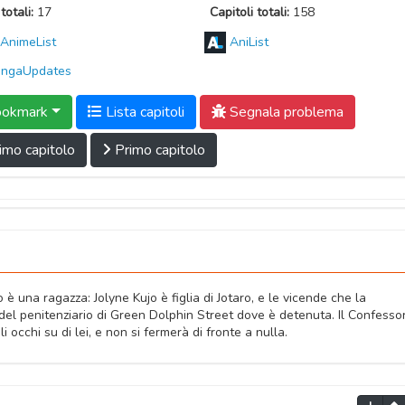
totali:
17
Capitoli totali:
158
AnimeList
AniList
ngaUpdates
okmark
Lista capitoli
Segnala problema
imo capitolo
Primo capitolo
 è una ragazza: Jolyne Kujo è figlia di Jotaro, e le vicende che la
del penitenziario di Green Dolphin Street dove è detenuta. Il Confesso
occhi su di lei, e non si fermerà di fronte a nulla.