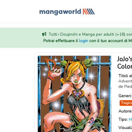
Tutti i Doujinshi e Manga per adulti (+18) sono
Potrai effettuare il
login
con il tuo account di
JoJo'
Colo
Titoli a
Advent
de P
Generi
Tragic
Autore
Tipo:
M
Visuali