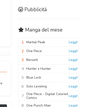
Pubblicità
Manga
del mese
1
Martial Peak
Leggi!
2
One Piece
Leggi!
3
Berserk
Leggi!
4
Hunter x Hunter
Leggi!
5
Blue Lock
Leggi!
re
6
Solo Leveling
Leggi!
One Piece - Digital Colored
7
Leggi!
Comics
8
One Punch-Man
Leggi!