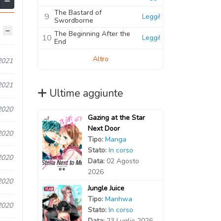
The Bastard of
9
Leggi!
Swordborne
The Beginning After the
10
Leggi!
End
Altro
2021
2021
Ultime aggiunte
2020
Gazing at the Star
Next Door
2020
Tipo:
Manga
Stato:
In corso
2020
Data:
02 Agosto
2026
2020
Jungle Juice
Tipo:
Manhwa
2020
Stato:
In corso
Data:
23 Luglio 2026