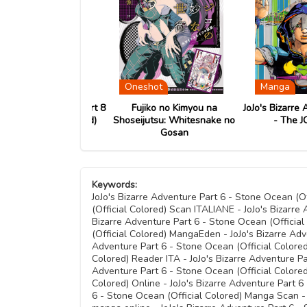
Capitolo 12
Capitolo 04
Capitolo 11
Capitolo 03
a
Oneshot
Manga
Capitolo 10
Capitolo 02
zarre Adventure Part 8
Fujiko no Kimyou na
JoJo's Bizarre Adv
on (Official Colored)
Shoseijutsu: Whitesnake no
- The JOJ
Capitolo 09
Capitolo 01
Gosan
Keywords:
JoJo's Bizarre Adventure Part 6 - Stone Ocean (Of
(Official Colored) Scan ITALIANE - JoJo's Bizarre
Bizarre Adventure Part 6 - Stone Ocean (Officia
(Official Colored) MangaEden - JoJo's Bizarre Adv
Adventure Part 6 - Stone Ocean (Official Colored)
Colored) Reader ITA - JoJo's Bizarre Adventure Pa
Adventure Part 6 - Stone Ocean (Official Colored)
Colored) Online - JoJo's Bizarre Adventure Part 6
6 - Stone Ocean (Official Colored) Manga Scan - 