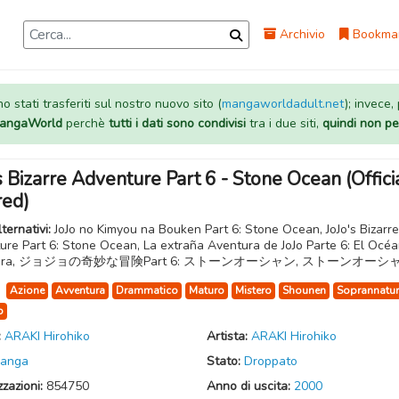
Archivio
Bookma
 stati trasferiti sul nostro nuovo sito (
mangaworldadult.net
); invece,
 MangaWorld
perchè
tutti i dati sono condivisi
tra i due siti,
quindi non pe
s Bizarre Adventure Part 6 - Stone Ocean (Offici
red)
lternativi:
JoJo no Kimyou na Bouken Part 6: Stone Ocean, JoJo's Bizarre
ure Part 6: Stone Ocean, La extraña Aventura de JoJo Parte 6: El Océ
iedra, ジョジョの奇妙な冒険Part 6: ストーンオーシャン, ストーンオーシ
:
Azione
Avventura
Drammatico
Maturo
Mistero
Shounen
Soprannatur
o
:
ARAKI Hirohiko
Artista:
ARAKI Hirohiko
anga
Stato:
Droppato
zzazioni:
854750
Anno di uscita:
2000