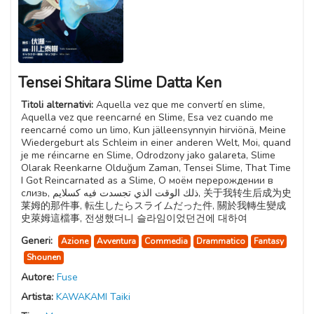
Tensei Shitara Slime Datta Ken
Titoli alternativi:
Aquella vez que me convertí en slime,
Aquella vez que reencarné en Slime, Esa vez cuando me
reencarné como un limo, Kun jälleensynnyin hirviönä, Meine
Wiedergeburt als Schleim in einer anderen Welt, Moi, quand
je me réincarne en Slime, Odrodzony jako galareta, Slime
Olarak Reenkarne Olduğum Zaman, Tensei Slime, That Time
I Got Reincarnated as a Slime, О моём перерождении в
слизь, ذلك الوقت الذي تجسدت فيه كسلايم, 关于我转生后成为史
莱姆的那件事, 転生したらスライムだった件, 關於我轉生變成
史萊姆這檔事, 전생했더니 슬라임이었던건에 대하여
Generi:
Azione
Avventura
Commedia
Drammatico
Fantasy
Shounen
Autore:
Fuse
Artista:
KAWAKAMI Taiki