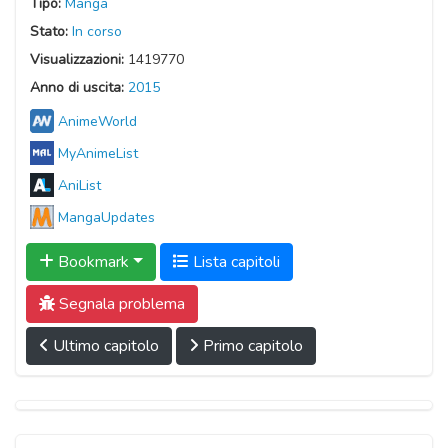
Tipo:
Manga
Stato:
In corso
Visualizzazioni:
1419770
Anno di uscita:
2015
AnimeWorld
MyAnimeList
AniList
MangaUpdates
Bookmark
Lista capitoli
Segnala problema
Ultimo capitolo
Primo capitolo