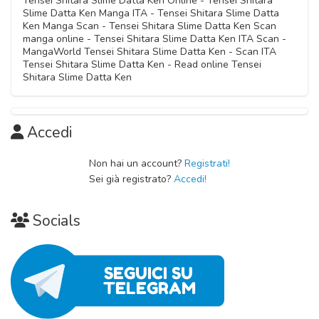
Tensei Shitara Slime Datta Ken Online - Tensei Shitara
14 Settembre 2024
Slime Datta Ken Manga ITA - Tensei Shitara Slime Datta
Capitolo 03
Ken Manga Scan - Tensei Shitara Slime Datta Ken Scan
Capitolo 07
14 Settembre 2024
manga online - Tensei Shitara Slime Datta Ken ITA Scan -
Capitolo 12
14 Settembre 2024
MangaWorld Tensei Shitara Slime Datta Ken - Scan ITA
14 Settembre 2024
Tensei Shitara Slime Datta Ken - Read online Tensei
Capitolo 02
Shitara Slime Datta Ken
14 Settembre 2024
Capitolo 01
Accedi
14 Settembre 2024
Non hai un account?
Registrati!
Sei già registrato?
Accedi!
Socials