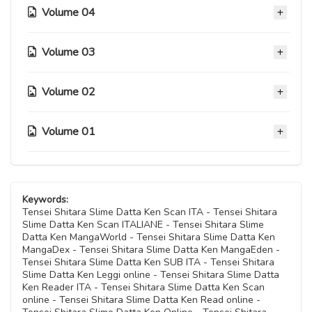
Capitolo 37
14 Settembre 2024
14 Settembre 2024
Volume 04
Capitolo 40
Capitolo 27
14 Settembre 2024
14 Settembre 2024
Capitolo 30
14 Settembre 2024
14 Settembre 2024
Capitolo 33
14 Settembre 2024
Volume 03
Capitolo 36
Capitolo 22
14 Settembre 2024
Capitolo 26
14 Settembre 2024
14 Settembre 2024
Capitolo 29
14 Settembre 2024
Volume 02
Capitolo 32
Capitolo 17
14 Settembre 2024
Capitolo 21
14 Settembre 2024
14 Settembre 2024
Capitolo 25
14 Settembre 2024
Volume 01
Capitolo 28
Capitolo 11
14 Settembre 2024
Capitolo 16
14 Settembre 2024
14 Settembre 2024
Capitolo 20
14 Settembre 2024
Capitolo 24
Capitolo 06
14 Settembre 2024
Capitolo 10
14 Settembre 2024
14 Settembre 2024
Capitolo 15
Keywords:
14 Settembre 2024
Capitolo 19
Tensei Shitara Slime Datta Ken Scan ITA - Tensei Shitara
14 Settembre 2024
Capitolo 23
Slime Datta Ken Scan ITALIANE - Tensei Shitara Slime
Capitolo 05
14 Settembre 2024
Datta Ken MangaWorld - Tensei Shitara Slime Datta Ken
Capitolo 09
14 Settembre 2024
14 Settembre 2024
MangaDex - Tensei Shitara Slime Datta Ken MangaEden -
Capitolo 14
14 Settembre 2024
Tensei Shitara Slime Datta Ken SUB ITA - Tensei Shitara
Capitolo 18
14 Settembre 2024
Slime Datta Ken Leggi online - Tensei Shitara Slime Datta
Capitolo 04
14 Settembre 2024
Ken Reader ITA - Tensei Shitara Slime Datta Ken Scan
Capitolo 08
14 Settembre 2024
online - Tensei Shitara Slime Datta Ken Read online -
Capitolo 13
14 Settembre 2024