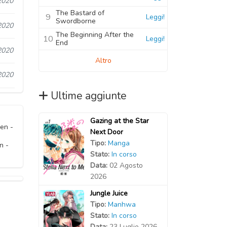
2020
The Bastard of
9
Leggi!
Swordborne
2020
The Beginning After the
10
Leggi!
End
2020
Altro
2020
Ultime aggiunte
Gazing at the Star
en -
Next Door
-
Tipo:
Manga
n -
Stato:
In corso
Data:
02 Agosto
2026
Jungle Juice
Tipo:
Manhwa
Stato:
In corso
Data:
23 Luglio 2026