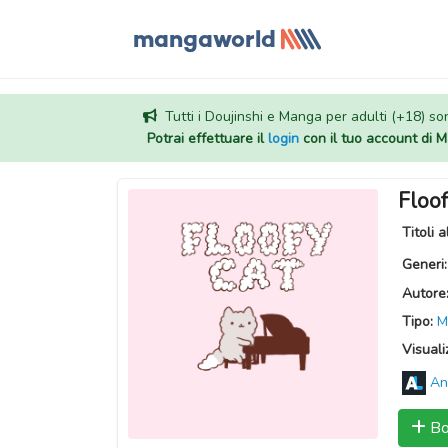
Tutti i Doujinshi e Manga per adulti (+18) sono
Potrai effettuare il
login
con il tuo account di
Floof
Titoli a
Generi
Autore
Tipo:
M
Visuali
An
Bo