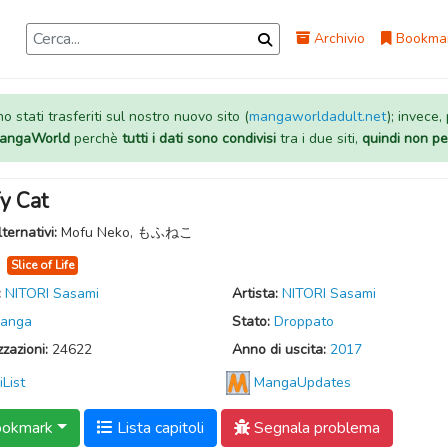
Archivio
Bookma
 stati trasferiti sul nostro nuovo sito (
mangaworldadult.net
); invece,
 MangaWorld
perchè
tutti i dati sono condivisi
tra i due siti,
quindi non pe
y Cat
lternativi:
Mofu Neko, もふねこ
:
Slice of Life
:
NITORI Sasami
Artista:
NITORI Sasami
anga
Stato:
Droppato
zzazioni:
24622
Anno di uscita:
2017
iList
MangaUpdates
okmark
Lista capitoli
Segnala problema