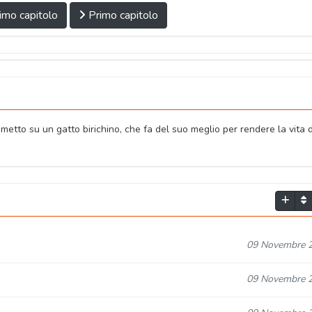
imo capitolo
Primo capitolo
etto su un gatto birichino, che fa del suo meglio per rendere la vita d
09 Novembre 
09 Novembre 