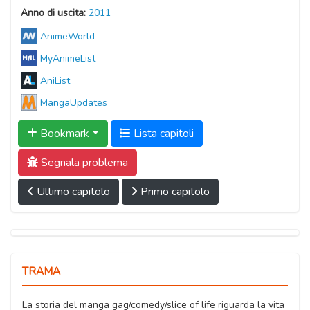
Anno di uscita:
2011
AnimeWorld
MyAnimeList
AniList
MangaUpdates
Bookmark
Lista capitoli
Segnala problema
Ultimo capitolo
Primo capitolo
TRAMA
La storia del manga gag/comedy/slice of life riguarda la vita