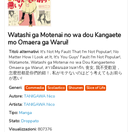
Watashi ga Motenai no wa dou Kangaete
mo Omaera ga Warui!
Titoli alternativi:
It's Not My Fault That I'm Not Popular!, No
Matter How I Look at It, It's You Guys' Fault I'm Not Popular!,
Watamote, Watashi ga Motenai no wa Dou Kangaetemo
Omaera ga Warui!, สาวมืดมนอลวนหารัก, 丧女, 我不受歡迎，
怎麼想都是你們的錯！, 私がモテないのはどう考えてもお前ら
が悪い!
Generi:
Commedia
Scolastico
Shounen
Slice of Life
Autore:
TANIGAWA Nico
Artista:
TANIGAWA Nico
Tipo:
Manga
Stato:
Droppato
Visualizzazioni:
807376