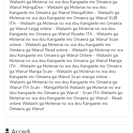
09 Novembre 2020
Watashi ga Motenai no wa dou Kangaete mo Omaera ga
Capitolo 37
Capitolo 03
09 Novembre 2020
09 Novembre 2020
Warui! MangaDex - Watashi ga Motenai no wa dou
Capitolo 12
09 Novembre 2020
09 Novembre 2020
Kangaete mo Omaera ga Warui! MangaEden - Watashi ga
Capitolo 19
09 Novembre 2020
Motenai no wa dou Kangaete mo Omaera ga Warui! SUB
Capitolo 28
09 Novembre 2020
ITA - Watashi ga Motenai no wa dou Kangaete mo Omaera
Capitolo 02
09 Novembre 2020
ga Warui! Leggi online - Watashi ga Motenai no wa dou
Capitolo 11
Kangaete mo Omaera ga Warui! Reader ITA - Watashi ga
09 Novembre 2020
Motenai no wa dou Kangaete mo Omaera ga Warui! Scan
09 Novembre 2020
online - Watashi ga Motenai no wa dou Kangaete mo
Capitolo 01
Omaera ga Warui! Read online - Watashi ga Motenai no wa
Capitolo 10
dou Kangaete mo Omaera ga Warui! Online - Watashi ga
09 Novembre 2020
Motenai no wa dou Kangaete mo Omaera ga Warui! Manga
09 Novembre 2020
ITA - Watashi ga Motenai no wa dou Kangaete mo Omaera
ga Warui! Manga Scan - Watashi ga Motenai no wa dou
Kangaete mo Omaera ga Warui! Scan manga online -
Watashi ga Motenai no wa dou Kangaete mo Omaera ga
Warui! ITA Scan - MangaWorld Watashi ga Motenai no wa
dou Kangaete mo Omaera ga Warui! - Scan ITA Watashi ga
Motenai no wa dou Kangaete mo Omaera ga Warui! - Read
online Watashi ga Motenai no wa dou Kangaete mo
Omaera ga Warui!
Accedi