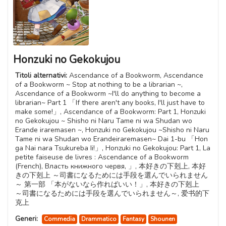
Honzuki no Gekokujou
Titoli alternativi:
Ascendance of a Bookworm, Ascendance
of a Bookworm ~ Stop at nothing to be a librarian ~,
Ascendance of a Bookworm ~I'll do anything to become a
librarian~ Part 1 「If there aren't any books, I'll just have to
make some!」, Ascendance of a Bookworm: Part 1, Honzuki
no Gekokujou ~ Shisho ni Naru Tame ni wa Shudan wo
Erande iraremasen ~, Honzuki no Gekokujou ~Shisho ni Naru
Tame ni wa Shudan wo Erandeiraremasen~ Dai 1-bu 「Hon
ga Nai nara Tsukureba Ii!」, Honzuki no Gekokujou: Part 1, La
petite faiseuse de livres : Ascendance of a Bookworm
(French), Власть книжного червя, 」, 本好きの下剋上, 本好
きの下剋上 ～司書になるためには手段を選んでいられません
～ 第一部 「本がないなら作ればいい！」, 本好きの下剋上
～司書になるためには手段を選んでいられません～, 爱书的下
克上
Generi:
Commedia
Drammatico
Fantasy
Shounen