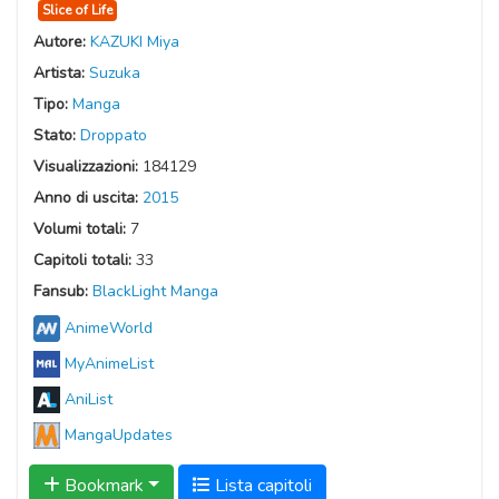
Slice of Life
Autore:
KAZUKI Miya
Artista:
Suzuka
Tipo:
Manga
Stato:
Droppato
Visualizzazioni:
184129
Anno di uscita:
2015
Volumi totali:
7
Capitoli totali:
33
Fansub:
BlackLight Manga
AnimeWorld
MyAnimeList
AniList
MangaUpdates
Bookmark
Lista capitoli