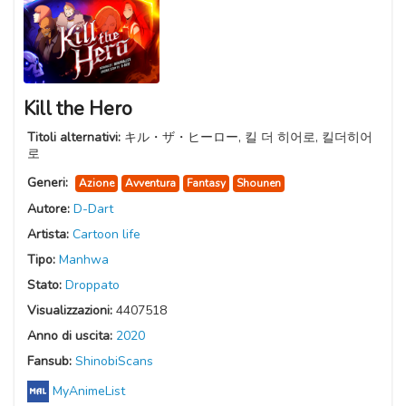
Kill the Hero
Titoli alternativi:
キル・ザ・ヒーロー, 킬 더 히어로, 킬더히어
로
Generi:
Azione
Avventura
Fantasy
Shounen
Autore:
D-Dart
Artista:
Cartoon life
Tipo:
Manhwa
Stato:
Droppato
Visualizzazioni:
4407518
Anno di uscita:
2020
Fansub:
ShinobiScans
MyAnimeList