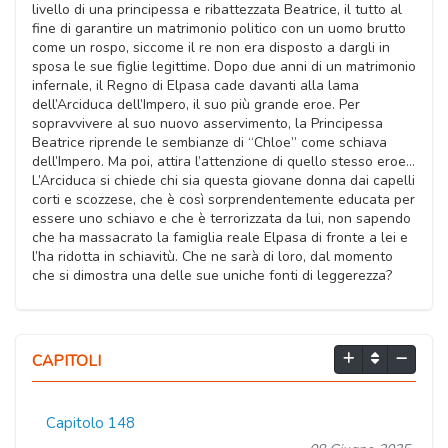
livello di una principessa e ribattezzata Beatrice, il tutto al
fine di garantire un matrimonio politico con un uomo brutto
come un rospo, siccome il re non era disposto a dargli in
sposa le sue figlie legittime. Dopo due anni di un matrimonio
infernale, il Regno di Elpasa cade davanti alla lama
dell’Arciduca dell’Impero, il suo più grande eroe. Per
sopravvivere al suo nuovo asservimento, la Principessa
Beatrice riprende le sembianze di “Chloe” come schiava
dell’Impero. Ma poi, attira l’attenzione di quello stesso eroe…
L’Arciduca si chiede chi sia questa giovane donna dai capelli
corti e scozzese, che è così sorprendentemente educata per
essere uno schiavo e che è terrorizzata da lui, non sapendo
che ha massacrato la famiglia reale Elpasa di fronte a lei e
l’ha ridotta in schiavitù. Che ne sarà di loro, dal momento
che si dimostra una delle sue uniche fonti di leggerezza?
CAPITOLI
Capitolo 148