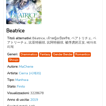
Beatrice
Titoli alternativi:
Béatrice, เจ้าหญิงเบียทริซ, ベアトリチェ, ベ
アトリーチェ, 比亚特丽丝, 比阿特丽丝, 被俘虏的王女, 베아트
리체
Generi:
Drammatico
Fantasy
Gender Bender
Romantico
Shoujo
Autore:
MaCherie
Artista:
Cierra (시에라)
Tipo:
Manhwa
Stato:
Finito
Visualizzazioni:
3228678
Anno di uscita:
2019