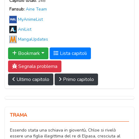
Capitoli totali:
148
Fansub:
Aine Team
MyAnimeList
AniList
MangaUpdates
Bookmark
Lista capitoli
Segnala problema
Ultimo capitolo
Primo capitolo
TRAMA
Essendo stata una schiava in gioventù, Chloe si rivelò
essere una figlia illegittima del re di Elpasa, cresciuta al