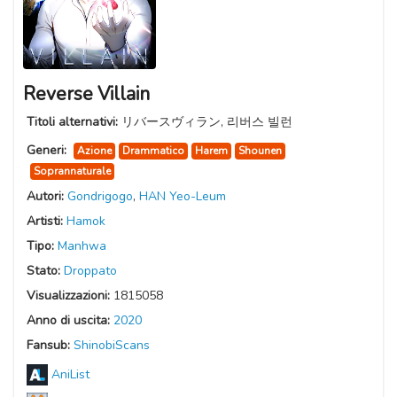
Reverse Villain
Titoli alternativi:
リバースヴィラン, 리버스 빌런
Generi:
Azione
Drammatico
Harem
Shounen
Soprannaturale
Autori:
Gondrigogo
,
HAN Yeo-Leum
Artisti:
Hamok
Tipo:
Manhwa
Stato:
Droppato
Visualizzazioni:
1815058
Anno di uscita:
2020
Fansub:
ShinobiScans
AniList