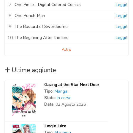
7
One Piece - Digital Colored Comics
Leggi!
8
One Punch-Man
Leggi!
9
The Bastard of Swordborne
Leggi!
10
The Beginning After the End
Leggi!
Altro
Ultime aggiunte
Gazing at the Star Next Door
Tipo:
Manga
Stato:
In corso
Data:
02 Agosto 2026
Jungle Juice
Tipo:
Manhwa