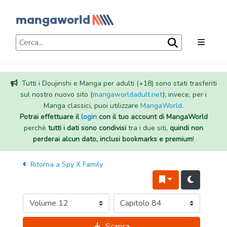
Tutti i Doujinshi e Manga per adulti (+18) sono stati trasferiti
sul nostro nuovo sito (
mangaworldadult.net
); invece, per i
Manga classici, puoi utilizzare
MangaWorld
.
Potrai effettuare il
login
con il tuo account di MangaWorld
perchè
tutti i dati sono condivisi
tra i due siti,
quindi non
perderai alcun dato, inclusi bookmarks e premium
!
Ritorna a
Spy X Family
Scarica