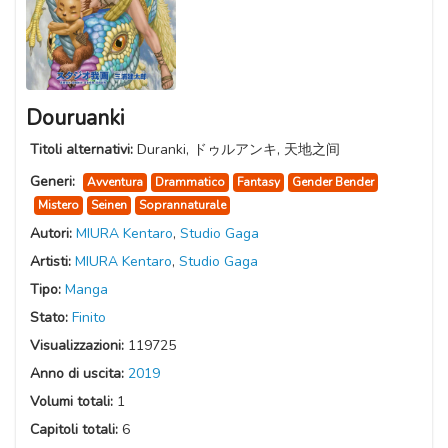
Douruanki
Titoli alternativi:
Duranki, ドゥルアンキ, 天地之间
Generi:
Avventura
Drammatico
Fantasy
Gender Bender
Mistero
Seinen
Soprannaturale
Autori:
MIURA Kentaro
,
Studio Gaga
Artisti:
MIURA Kentaro
,
Studio Gaga
Tipo:
Manga
Stato:
Finito
Visualizzazioni:
119725
Anno di uscita:
2019
Volumi totali:
1
Capitoli totali:
6