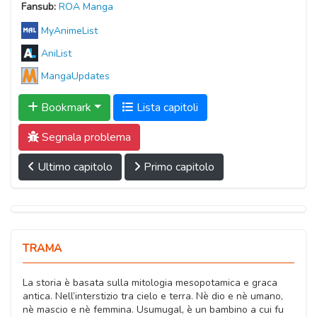
Fansub:
ROA Manga
MyAnimeList
AniList
MangaUpdates
Bookmark
Lista capitoli
Segnala problema
Ultimo capitolo
Primo capitolo
TRAMA
La storia è basata sulla mitologia mesopotamica e graca
antica. Nell’interstizio tra cielo e terra. Nè dio e nè umano,
nè mascio e nè femmina. Usumugal, è un bambino a cui fu