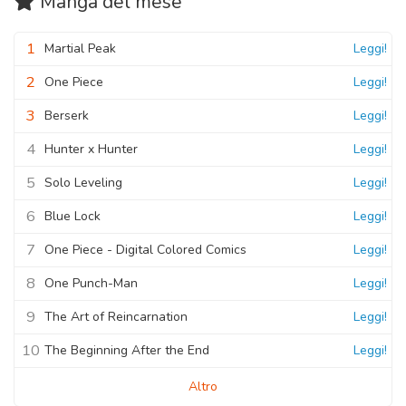
Manga
del mese
1
Martial Peak
Leggi!
2
One Piece
Leggi!
3
Berserk
Leggi!
4
Hunter x Hunter
Leggi!
5
Solo Leveling
Leggi!
6
Blue Lock
Leggi!
7
One Piece - Digital Colored Comics
Leggi!
8
One Punch-Man
Leggi!
9
The Art of Reincarnation
Leggi!
10
The Beginning After the End
Leggi!
Altro