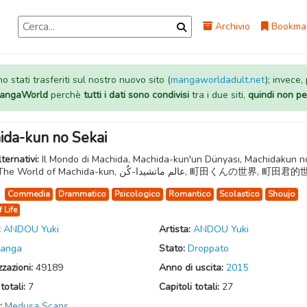
Archivio
Bookma
 stati trasferiti sul nostro nuovo sito (
mangaworldadult.net
); invece,
 MangaWorld
perchè
tutti i dati sono condivisi
tra i due siti,
quindi non pe
ida-kun no Sekai
lternativi:
Il Mondo di Machida, Machida-kun'un Dünyası, Machidakun n
Sekai, The World of Machida-kun, عالم ماتشيدا-كٌن, 町田くんの世界,
:
Commedia
Drammatico
Psicologico
Romantico
Scolastico
Shoujo
f Life
:
ANDOU Yuki
Artista:
ANDOU Yuki
anga
Stato:
Droppato
zzazioni:
49189
Anno di uscita:
2015
totali:
7
Capitoli totali:
27
:
Medusa Scans