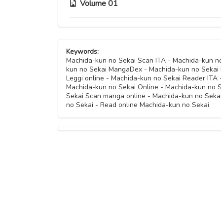
Capitolo 11
Volume 01
Capitolo 08
Capitolo 12
Capitolo 10
Capitolo 07
Capitolo 04
Capitolo 09
Keywords:
Capitolo 06
Capitolo 03
Machida-kun no Sekai Scan ITA - Machida-kun n
kun no Sekai MangaDex - Machida-kun no Sekai
Capitolo 05
Leggi online - Machida-kun no Sekai Reader ITA 
Capitolo 02
Machida-kun no Sekai Online - Machida-kun no 
Sekai Scan manga online - Machida-kun no Seka
no Sekai - Read online Machida-kun no Sekai
Capitolo 01