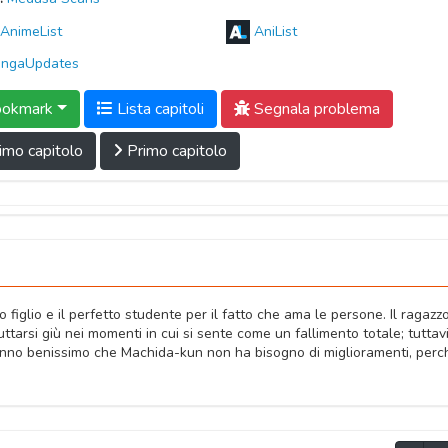
AnimeList
AniList
ngaUpdates
okmark
Lista capitoli
Segnala problema
imo capitolo
Primo capitolo
o figlio e il perfetto studente per il fatto che ama le persone. Il ragazz
tarsi giù nei momenti in cui si sente come un fallimento totale; tuttavi
anno benissimo che Machida-kun non ha bisogno di miglioramenti, perc