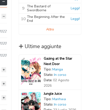
The Bastard of
9
Leggi!
Swordborne
The Beginning After the
10
Leggi!
End
Altro
2022
2020
Ultime aggiunte
2020
Gazing at the Star
Next Door
Tipo:
Manga
Stato:
In corso
Data:
02 Agosto
2020
2026
Jungle Juice
2020
Tipo:
Manhwa
2020
Stato:
In corso
2020
Data:
23 Luglio 2026