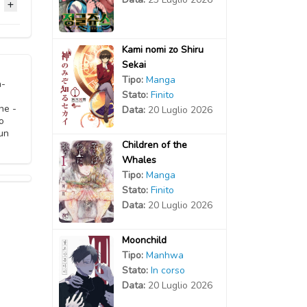
2020
2020
2020
2020
2020
2020
Kami nomi zo Shiru
Sekai
2020
2020
Tipo:
Manga
2020
a-
Stato:
Finito
2020
ne -
Data:
20 Luglio 2026
2020
o
un
Children of the
2020
Whales
Tipo:
Manga
Stato:
Finito
Data:
20 Luglio 2026
Moonchild
Tipo:
Manhwa
Stato:
In corso
Data:
20 Luglio 2026