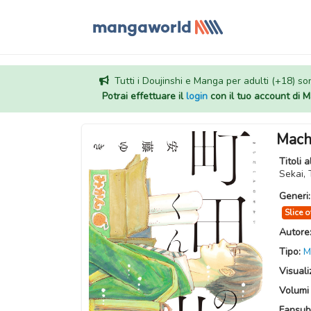
Tutti i Doujinshi e Manga per adulti (+18) sono
Potrai effettuare il
login
con il tuo account di
Mach
Titoli a
Generi
Slice o
Autore
Tipo:
M
Visuali
Volumi 
Fansub