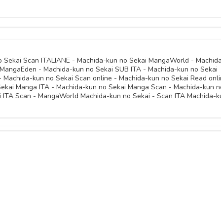
10 Novembre 
10 Novembre 
10 Novembre 
10 Novembre 
10 Novembre 
10 Novembre 
10 Novembre 
10 Novembre 
10 Novembre 
o Sekai Scan ITALIANE - Machida-kun no Sekai MangaWorld - Machid
 MangaEden - Machida-kun no Sekai SUB ITA - Machida-kun no Sekai
10 Novembre 
- Machida-kun no Sekai Scan online - Machida-kun no Sekai Read onli
10 Novembre 
Sekai Manga ITA - Machida-kun no Sekai Manga Scan - Machida-kun n
i ITA Scan - MangaWorld Machida-kun no Sekai - Scan ITA Machida-k
10 Novembre 