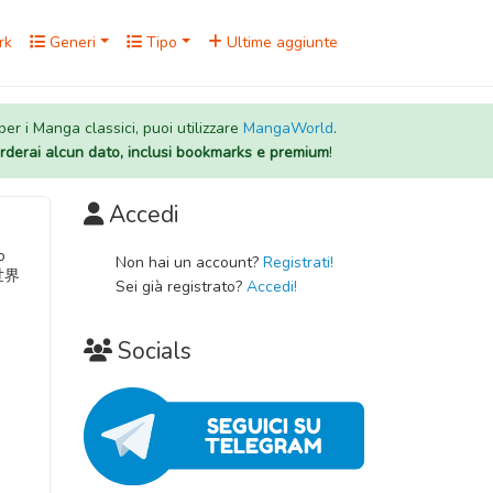
rk
Generi
Tipo
Ultime aggiunte
 per i Manga classici, puoi utilizzare
MangaWorld
.
rderai alcun dato, inclusi bookmarks e premium
!
Accedi
o
Non hai un account?
Registrati!
 町田君的世界
Sei già registrato?
Accedi!
Socials