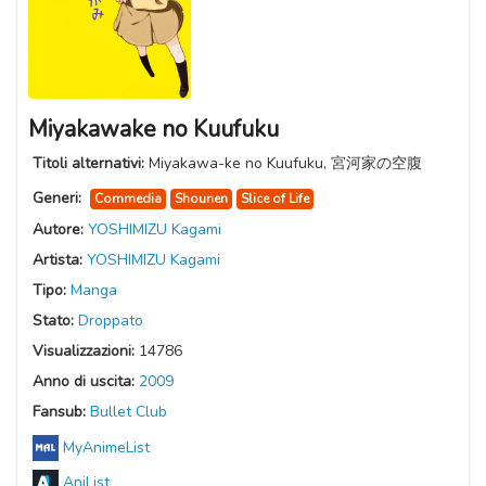
Miyakawake no Kuufuku
Titoli alternativi:
Miyakawa-ke no Kuufuku, 宮河家の空腹
Generi:
Commedia
Shounen
Slice of Life
Autore:
YOSHIMIZU Kagami
Artista:
YOSHIMIZU Kagami
Tipo:
Manga
Stato:
Droppato
Visualizzazioni:
14786
Anno di uscita:
2009
Fansub:
Bullet Club
MyAnimeList
AniList