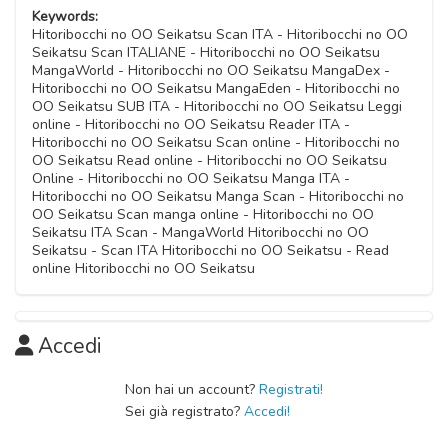
Capitolo 22
10 Novembre 2020
10 Novembre 2020
Keywords:
Capitolo 33
10 Novembre 2020
10 Novembre 2020
Hitoribocchi no OO Seikatsu Scan ITA - Hitoribocchi no OO
Capitolo 43
10 Novembre 2020
Seikatsu Scan ITALIANE - Hitoribocchi no OO Seikatsu
Capitolo 54
Capitolo 08
10 Novembre 2020
MangaWorld - Hitoribocchi no OO Seikatsu MangaDex -
Capitolo 66
Capitolo 21
10 Novembre 2020
10 Novembre 2020
Hitoribocchi no OO Seikatsu MangaEden - Hitoribocchi no
Capitolo 32
10 Novembre 2020
10 Novembre 2020
OO Seikatsu SUB ITA - Hitoribocchi no OO Seikatsu Leggi
Capitolo 42
10 Novembre 2020
online - Hitoribocchi no OO Seikatsu Reader ITA -
Capitolo 53
Capitolo 07
10 Novembre 2020
Hitoribocchi no OO Seikatsu Scan online - Hitoribocchi no
Capitolo 65
Capitolo 20
10 Novembre 2020
10 Novembre 2020
OO Seikatsu Read online - Hitoribocchi no OO Seikatsu
Capitolo 31
10 Novembre 2020
10 Novembre 2020
Online - Hitoribocchi no OO Seikatsu Manga ITA -
Capitolo 41
10 Novembre 2020
Hitoribocchi no OO Seikatsu Manga Scan - Hitoribocchi no
Capitolo 52
Capitolo 06
10 Novembre 2020
OO Seikatsu Scan manga online - Hitoribocchi no OO
Capitolo 64
Capitolo 19
10 Novembre 2020
Seikatsu ITA Scan - MangaWorld Hitoribocchi no OO
10 Novembre 2020
Capitolo 30
10 Novembre 2020
Seikatsu - Scan ITA Hitoribocchi no OO Seikatsu - Read
10 Novembre 2020
online Hitoribocchi no OO Seikatsu
10 Novembre 2020
Capitolo 05
Capitolo 18
10 Novembre 2020
Capitolo 29
10 Novembre 2020
Accedi
10 Novembre 2020
Capitolo 04
Capitolo 17
10 Novembre 2020
Non hai un account?
Registrati!
10 Novembre 2020
Sei già registrato?
Accedi!
Capitolo 03