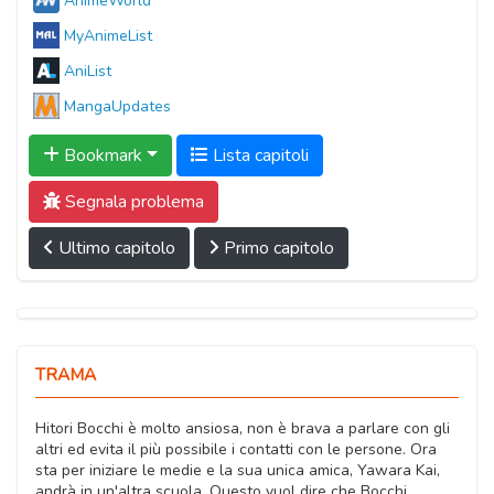
AnimeWorld
MyAnimeList
AniList
MangaUpdates
Bookmark
Lista capitoli
Segnala problema
Ultimo capitolo
Primo capitolo
TRAMA
Hitori Bocchi è molto ansiosa, non è brava a parlare con gli
altri ed evita il più possibile i contatti con le persone. Ora
sta per iniziare le medie e la sua unica amica, Yawara Kai,
andrà in un'altra scuola. Questo vuol dire che Bocchi