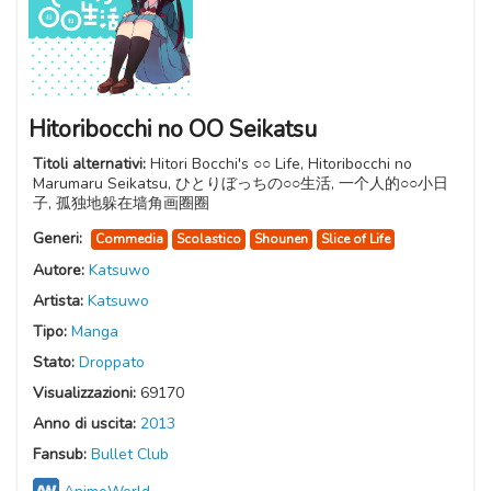
Hitoribocchi no OO Seikatsu
Titoli alternativi:
Hitori Bocchi's ○○ Life, Hitoribocchi no
Marumaru Seikatsu, ひとりぼっちの○○生活, 一个人的○○小日
子, 孤独地躲在墙角画圈圈
Generi:
Commedia
Scolastico
Shounen
Slice of Life
Autore:
Katsuwo
Artista:
Katsuwo
Tipo:
Manga
Stato:
Droppato
Visualizzazioni:
69170
Anno di uscita:
2013
Fansub:
Bullet Club