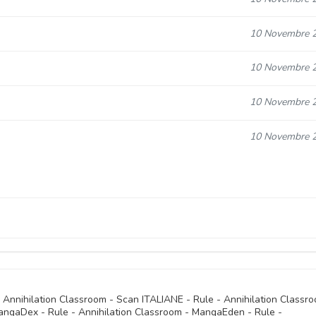
10 Novembre 
10 Novembre 
10 Novembre 
10 Novembre 
10 Novembre 
10 Novembre 
10 Novembre 
10 Novembre 
10 Novembre 
- Annihilation Classroom - Scan ITALIANE - Rule - Annihilation Classr
angaDex - Rule - Annihilation Classroom - MangaEden - Rule -