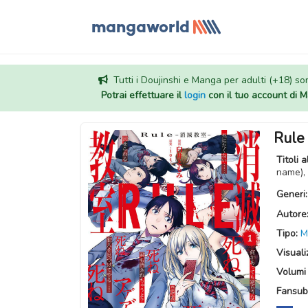
Tutti i Doujinshi e Manga per adulti (+18) sono
Potrai effettuare il
login
con il tuo account di
Rule 
Titoli a
name), 
Generi
Autore
Tipo:
M
Visuali
Volumi 
Fansub