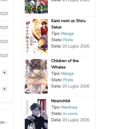
2020
Kami nomi zo Shiru
Sekai
2020
Tipo:
Manga
Stato:
Finito
2020
Data:
20 Luglio 2026
2020
Children of the
Whales
Tipo:
Manga
Stato:
Finito
Data:
20 Luglio 2026
2020
Moonchild
2020
2020
Tipo:
Manhwa
Stato:
In corso
2020
Data:
20 Luglio 2026
2020
oom -