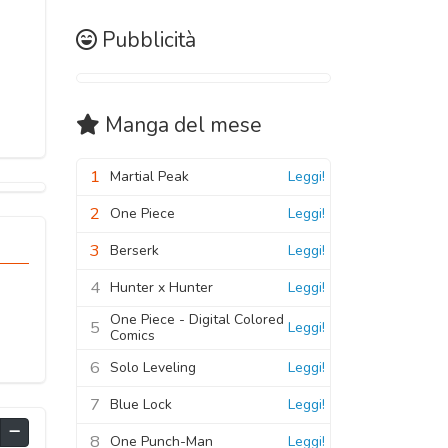
Pubblicità
Manga
del mese
1
Martial Peak
Leggi!
2
One Piece
Leggi!
3
Berserk
Leggi!
4
Hunter x Hunter
Leggi!
One Piece - Digital Colored
5
Leggi!
Comics
6
Solo Leveling
Leggi!
7
Blue Lock
Leggi!
8
One Punch-Man
Leggi!