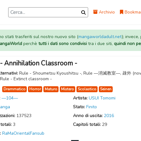
Archivio
Bookma
 stati trasferiti sul nostro nuovo sito (
mangaworldadult.net
); invece,
 MangaWorld
perchè
tutti i dati sono condivisi
tra i due siti,
quindi non pe
- Annihilation Classroom -
lternativi:
Rule - Shoumetsu Kyoushitsu -, Rule ―消滅教室―, 疎外 (nov
Rule - Extinct classroom -
:
Drammatico
Horror
Maturo
Mistero
Scolastico
Seinen
:
―104―
Artista:
USUI Tomomi
anga
Stato:
Finito
zzazioni:
137523
Anno di uscita:
2016
totali:
3
Capitoli totali:
29
:
RaMaOrientalFansub