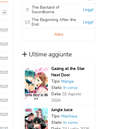
The Bastard of
9
Leggi!
Swordborne
The Beginning After the
10
Leggi!
End
2020
Altro
2020
Ultime aggiunte
2020
Gazing at the Star
2020
Next Door
Tipo:
Manga
2020
Stato:
In corso
Data:
02 Agosto
2026
2020
Jungle Juice
2020
Tipo:
Manhwa
Stato:
In corso
2020
Data:
23 Luglio 2026