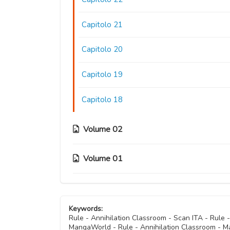
Capitolo 21
Capitolo 20
Capitolo 19
Capitolo 18
Volume 02
Volume 01
Capitolo 17
Capitolo 16
Capitolo 07.5
Keywords:
Capitolo 15
Capitolo 07
Rule - Annihilation Classroom - Scan ITA - Rule 
MangaWorld - Rule - Annihilation Classroom - M