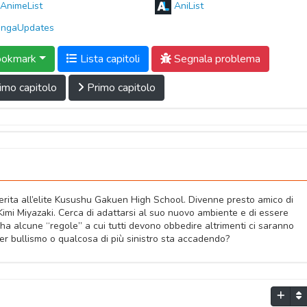
AnimeList
AniList
ngaUpdates
okmark
Lista capitoli
Segnala problema
imo capitolo
Primo capitolo
erita all’elite Kusushu Gakuen High School. Divenne presto amico di
imi Miyazaki. Cerca di adattarsi al suo nuovo ambiente e di essere
ha alcune “regole” a cui tutti devono obbedire altrimenti ci saranno
r bullismo o qualcosa di più sinistro sta accadendo?