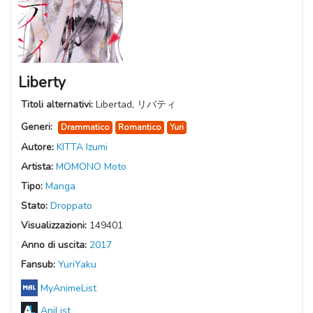
Liberty
Titoli alternativi:
Libertad, リバティ
Generi:
Drammatico
Romantico
Yuri
Autore:
KITTA Izumi
Artista:
MOMONO Moto
Tipo:
Manga
Stato:
Droppato
Visualizzazioni:
149401
Anno di uscita:
2017
Fansub:
YuriYaku
MyAnimeList
AniList