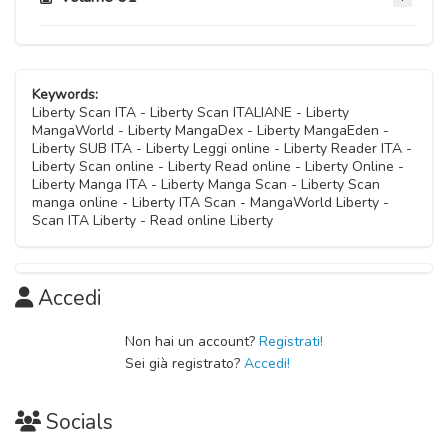
Capitolo 18
06 Settembre 2021
Capitolo 08
Capitolo 17
10 Novembre 2020
Keywords:
07 Luglio 2021
Liberty Scan ITA - Liberty Scan ITALIANE - Liberty
MangaWorld - Liberty MangaDex - Liberty MangaEden -
Capitolo 07
Liberty SUB ITA - Liberty Leggi online - Liberty Reader ITA -
Capitolo 16
10 Novembre 2020
Liberty Scan online - Liberty Read online - Liberty Online -
07 Luglio 2021
Liberty Manga ITA - Liberty Manga Scan - Liberty Scan
manga online - Liberty ITA Scan - MangaWorld Liberty -
Capitolo 06
Scan ITA Liberty - Read online Liberty
Capitolo 15
10 Novembre 2020
12 Gennaio 2021
Capitolo 05
Accedi
Capitolo 14
10 Novembre 2020
10 Novembre 2020
Non hai un account?
Registrati!
Capitolo 04
Sei già registrato?
Accedi!
Capitolo 13
10 Novembre 2020
10 Novembre 2020
Socials
Capitolo 03