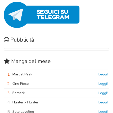
Capitolo 12
10 Novembre 2020
10 Novembre 2020
Capitolo 02
Capitolo 11
10 Novembre 2020
10 Novembre 2020
Capitolo 01
Capitolo 10
Pubblicità
10 Novembre 2020
10 Novembre 2020
Capitolo 09
Manga
del mese
10 Novembre 2020
1
Martial Peak
Leggi!
2
One Piece
Leggi!
3
Berserk
Leggi!
4
Hunter x Hunter
Leggi!
5
Solo Leveling
Leggi!