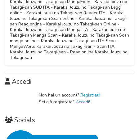
16 Febbraio 2021
Karakai Jouzu no Takagi-san MangaEden - Karakai Jouzu no
Capitolo 19
16 Febbraio 2021
Takagi-san SUB ITA - Karakai Jouzu no Takagi-san Leggi
Capitolo 27
16 Febbraio 2021
online - Karakai Jouzu no Takagi-san Reader ITA - Karakai
Capitolo 03
16 Febbraio 2021
Jouzu no Takagi-san Scan online - Karakai Jouzu no Takagi-
Capitolo 12
16 Febbraio 2021
san Read online - Karakai Jouzu no Takagi-san Online -
Capitolo 18
16 Febbraio 2021
Karakai Jouzu no Takagi-san Manga ITA - Karakai Jouzu no
16 Febbraio 2021
Takagi-san Manga Scan - Karakai Jouzu no Takagi-san Scan
Capitolo 02
manga online - Karakai Jouzu no Takagi-san ITA Scan -
Capitolo 11
MangaWorld Karakai Jouzu no Takagi-san - Scan ITA
16 Febbraio 2021
Karakai Jouzu no Takagi-san - Read online Karakai Jouzu no
16 Febbraio 2021
Takagi-san
Capitolo 01
Capitolo 10
16 Febbraio 2021
16 Febbraio 2021
Accedi
Non hai un account?
Registrati!
Sei già registrato?
Accedi!
Socials