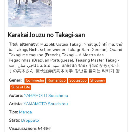
Karakai Jouzu no Takagi-san
Titoli alternativi:
Muziplik Ustası Takagi, Nhất quỷ nhì ma, thứ
ba Takagi, Nicht schon wieder, Takagi-San (German), Quand
Takagi me taquine (French), Takagi – A Mestra das
Pegadinhas (Brazilian Portuguese), Teasing Master Takagi-
san, سيد الدعابة تاكاجي-سان, แกล้งนัก รักนะ รู้ยัง?, からかい上
手の高木さん, 擅长捉弄的高木同学, 장난을 잘치는 타카기 양
Generi:
Commedia
Romantico
Scolastico
Shounen
Slice of Life
Autore:
YAMAMOTO Souichirou
Artista:
YAMAMOTO Souichirou
Tipo:
Manga
Stato:
Droppato
Visualizzazioni:
548364