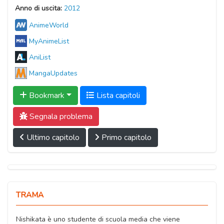
Anno di uscita:
2012
AnimeWorld
MyAnimeList
AniList
MangaUpdates
Bookmark
Lista capitoli
Segnala problema
Ultimo capitolo
Primo capitolo
TRAMA
Nishikata è uno studente di scuola media che viene