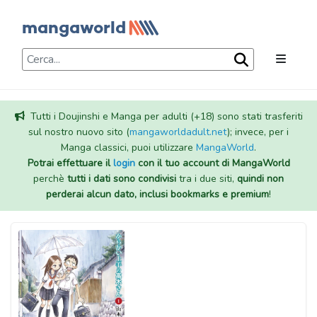
Tutti i Doujinshi e Manga per adulti (+18) sono stati trasferiti
sul nostro nuovo sito (
mangaworldadult.net
); invece, per i
Manga classici, puoi utilizzare
MangaWorld
.
Potrai effettuare il
login
con il tuo account di MangaWorld
perchè
tutti i dati sono condivisi
tra i due siti,
quindi non
perderai alcun dato, inclusi bookmarks e premium
!