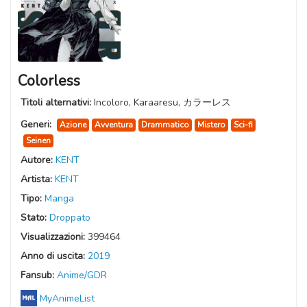
Colorless
Titoli alternativi:
Incoloro, Karaaresu, カラーレス
Generi:
Azione
Avventura
Drammatico
Mistero
Sci-fi
Seinen
Autore:
KENT
Artista:
KENT
Tipo:
Manga
Stato:
Droppato
Visualizzazioni:
399464
Anno di uscita:
2019
Fansub:
Anime/GDR
MyAnimeList