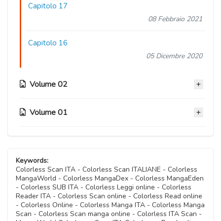
Capitolo 17
08 Febbraio 2021
Capitolo 16
05 Dicembre 2020
Volume 02
Volume 01
Capitolo 15
10 Novembre 2020
Capitolo 07
Capitolo 14.9
10 Novembre 2020
Keywords:
18 Aprile 2021
Colorless Scan ITA - Colorless Scan ITALIANE - Colorless
MangaWorld - Colorless MangaDex - Colorless MangaEden
Capitolo 06
- Colorless SUB ITA - Colorless Leggi online - Colorless
Capitolo 14.5
10 Novembre 2020
Reader ITA - Colorless Scan online - Colorless Read online
18 Aprile 2021
- Colorless Online - Colorless Manga ITA - Colorless Manga
Scan - Colorless Scan manga online - Colorless ITA Scan -
Capitolo 05