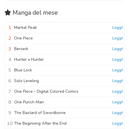
Capitolo 08.5
10 Novembre 2020
10 Novembre 2020
Manga
del mese
Capitolo 01
Capitolo 08
1
10 Novembre 2020
Martial Peak
Leggi!
10 Novembre 2020
2
One Piece
Leggi!
Capitolo 00
3
10 Novembre 2020
Berserk
Leggi!
4
Hunter x Hunter
Leggi!
5
Blue Lock
Leggi!
6
Solo Leveling
Leggi!
7
One Piece - Digital Colored Comics
Leggi!
8
One Punch-Man
Leggi!
9
The Bastard of Swordborne
Leggi!
10
The Beginning After the End
Leggi!