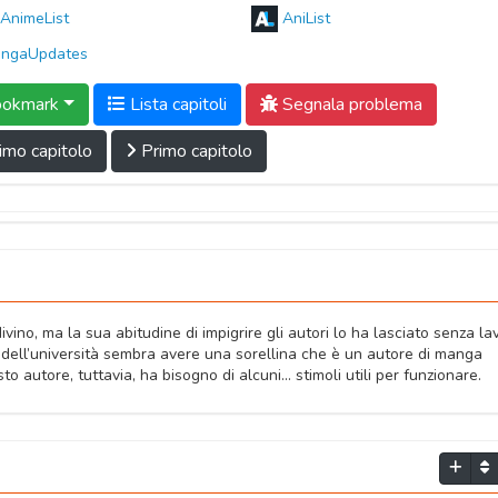
AnimeList
AniList
ngaUpdates
okmark
Lista capitoli
Segnala problema
imo capitolo
Primo capitolo
ino, ma la sua abitudine di impigrire gli autori lo ha lasciato senza la
dell’università sembra avere una sorellina che è un autore di manga
 autore, tuttavia, ha bisogno di alcuni... stimoli utili per funzionare.