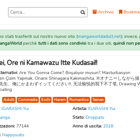
Archivio
Bookma
 stati trasferiti sul nostro nuovo sito (
mangaworldadult.net
); invece,
 MangaWorld
perchè
tutti i dati sono condivisi
tra i due siti,
quindi non pe
i, Ore ni Kamawazu Itte Kudasai!!
lternativi:
Are You Gonna Come?, Boşalıyor musun?, Masturbasyon
ken Çizim Yapmak, Onanii Shinagara Kakimashita, ※オナニーしなが
 先生、俺にかまわずイッてください!!, 无法愉悦的我下不了笔, Drawing Wh
bating
:
Adulti
Commedia
Ecchi
Harem
Romantico
Seinen
:
IGARASHI Yui
Artista:
IGARASHI Yui
anga
Stato:
Droppato
zzazioni:
77144
Anno di uscita:
2018
:
Nappysubs