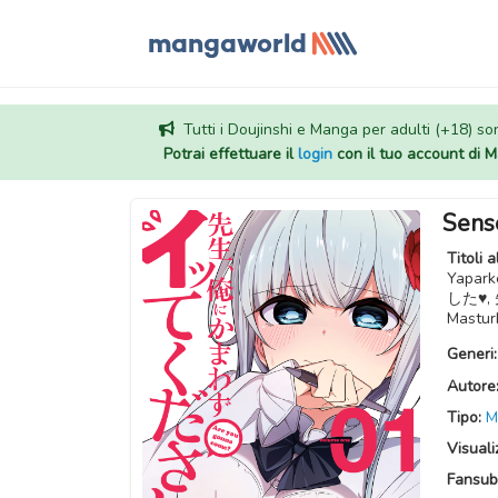
Tutti i Doujinshi e Manga per adulti (+18) sono
Potrai effettuare il
login
con il tuo account di
Sense
Titoli a
Yapar
した♥,
Mastur
Generi
Autore
Tipo:
M
Visuali
Fansub