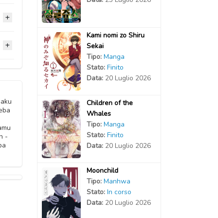
2022
2022
2021
Kami nomi zo Shiru
2022
2022
2021
Sekai
2021
Tipo:
Manga
2021
Stato:
Finito
2021
2020
2020
Data:
20 Luglio 2026
2021
2020
2020
maku
Children of the
eba
Whales
2020
2020
Tipo:
Manga
Kamu
Stato:
Finito
n -
ba
Data:
20 Luglio 2026
2020
Moonchild
Tipo:
Manhwa
Stato:
In corso
Data:
20 Luglio 2026