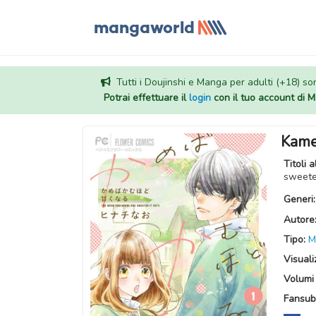
Tutti i Doujinshi e Manga per adulti (+18) sono
Potrai effettuare il
login
con il tuo account di
Kame
Titoli a
swee
Generi
Autore
Tipo:
M
Visuali
Volumi 
Fansub