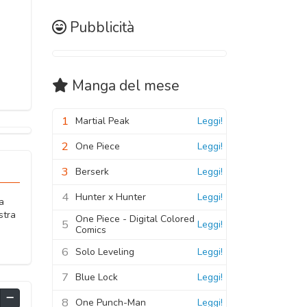
Pubblicità
Manga
del mese
1
Martial Peak
Leggi!
2
One Piece
Leggi!
3
Berserk
Leggi!
4
Hunter x Hunter
Leggi!
a
stra
One Piece - Digital Colored
5
Leggi!
Comics
6
Solo Leveling
Leggi!
7
Blue Lock
Leggi!
8
One Punch-Man
Leggi!