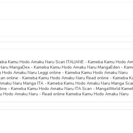
20 Marzo 
23 Gennaio 
23 Novembre 
01 Marzo 
06 Gennaio 
09 Novembre 
02 Maggio 
19 Dicembre 
18 Luglio 
10 Novembre 
10 Novembre 
20 Giugno 
10 Novembre 
10 Novembre 
meba Kamu Hodo Amaku Naru Scan ITALIANE - Kameba Kamu Hodo A
Naru MangaDex - Kameba Kamu Hodo Amaku Naru MangaEden - Kam
10 Novembre 
 Hodo Amaku Naru Leggi online - Kameba Kamu Hodo Amaku Naru
10 Novembre 
an online - Kameba Kamu Hodo Amaku Naru Read online - Kameba 
Amaku Naru Manga ITA - Kameba Kamu Hodo Amaku Naru Manga Sca
ine - Kameba Kamu Hodo Amaku Naru ITA Scan - MangaWorld Kame
10 Novembre 
u Hodo Amaku Naru - Read online Kameba Kamu Hodo Amaku Naru