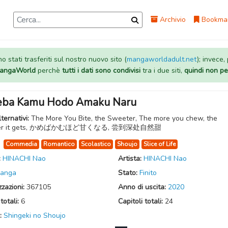
Archivio
Bookma
 stati trasferiti sul nostro nuovo sito (
mangaworldadult.net
); invece,
 MangaWorld
perchè
tutti i dati sono condivisi
tra i due siti,
quindi non pe
ba Kamu Hodo Amaku Naru
lternativi:
The More You Bite, the Sweeter, The more you chew, the
ter it gets, かめばかむほど甘くなる, 尝到深处自然甜
:
Commedia
Romantico
Scolastico
Shoujo
Slice of Life
:
HINACHI Nao
Artista:
HINACHI Nao
anga
Stato:
Finito
zzazioni:
367105
Anno di uscita:
2020
totali:
6
Capitoli totali:
24
:
Shingeki no Shoujo