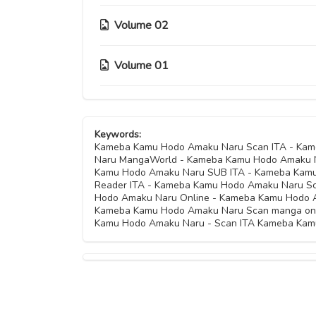
Capitolo 18
Capitolo 15
Volume 02
Capitolo 12
Capitolo 17
Capitolo 14
Capitolo 11
Volume 01
Capitolo 08
Capitolo 13
Capitolo 10
Capitolo 07
Capitolo 04
Capitolo 09
Keywords:
Capitolo 06
Capitolo 03
Kameba Kamu Hodo Amaku Naru Scan ITA - Ka
Naru MangaWorld - Kameba Kamu Hodo Amaku 
Capitolo 05
Kamu Hodo Amaku Naru SUB ITA - Kameba Kamu
Capitolo 02
Reader ITA - Kameba Kamu Hodo Amaku Naru Sc
Hodo Amaku Naru Online - Kameba Kamu Hodo 
Kameba Kamu Hodo Amaku Naru Scan manga onl
Capitolo 01
Kamu Hodo Amaku Naru - Scan ITA Kameba Kam