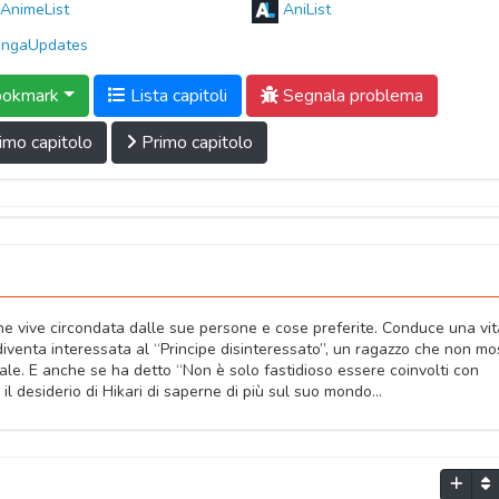
AnimeList
AniList
ngaUpdates
okmark
Lista capitoli
Segnala problema
imo capitolo
Primo capitolo
 che vive circondata dalle sue persone e cose preferite. Conduce una vit
 diventa interessata al “Principe disinteressato”, un ragazzo che non mo
ale. E anche se ha detto “Non è solo fastidioso essere coinvolti con
l desiderio di Hikari di saperne di più sul suo mondo...