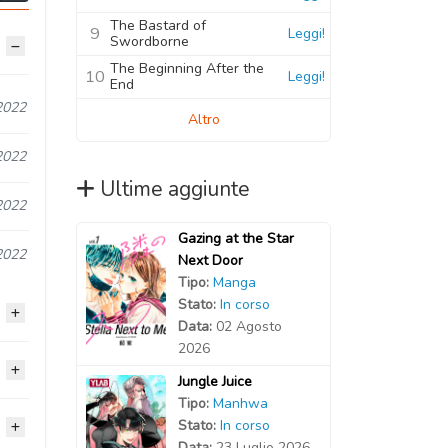
The Bastard of
9
Leggi!
Swordborne
The Beginning After the
10
Leggi!
End
2022
Altro
2022
Ultime aggiunte
2022
Gazing at the Star
2022
Next Door
Tipo:
Manga
Stato:
In corso
Data:
02 Agosto
2026
2022
Jungle Juice
Tipo:
Manhwa
2022
Stato:
In corso
2022
Data:
23 Luglio 2026