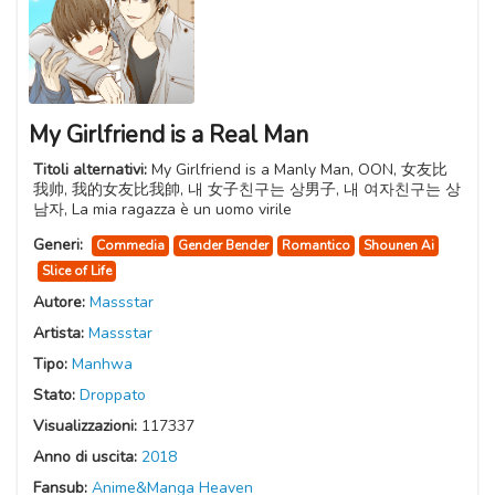
My Girlfriend is a Real Man
Titoli alternativi:
My Girlfriend is a Manly Man, OON, 女友比
我帅, 我的女友比我帥, 내 女子친구는 상男子, 내 여자친구는 상
남자, La mia ragazza è un uomo virile
Generi:
Commedia
Gender Bender
Romantico
Shounen Ai
Slice of Life
Autore:
Massstar
Artista:
Massstar
Tipo:
Manhwa
Stato:
Droppato
Visualizzazioni:
117337
Anno di uscita:
2018
Fansub:
Anime&Manga Heaven