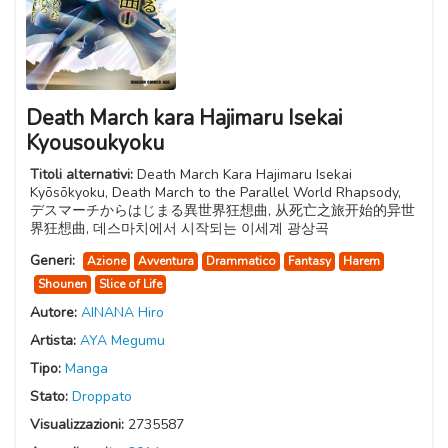
Death March kara Hajimaru Isekai
Kyousoukyoku
Titoli alternativi:
Death March Kara Hajimaru Isekai
Kyōsōkyoku, Death March to the Parallel World Rhapsody,
デスマーチからはじまる異世界狂想曲, 从死亡之旅开始的异世
界狂想曲, 데스마치에서 시작되는 이세계 광상곡
Generi:
Azione
Avventura
Drammatico
Fantasy
Harem
Shounen
Slice of Life
Autore:
AINANA Hiro
Artista:
AYA Megumu
Tipo:
Manga
Stato:
Droppato
Visualizzazioni:
2735587