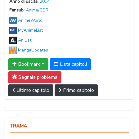
Anno di uscita:
2014
Fansub:
Anime/GDR
AnimeWorld
MyAnimeList
AniList
MangaUpdates
Bookmark
Lista capitoli
Segnala problema
Ultimo capitolo
Primo capitolo
TRAMA