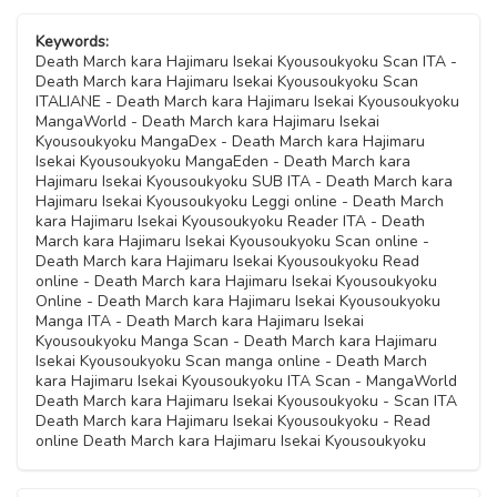
Capitolo 06
11 Novembre 2020
11 Novembre 2020
Capitolo 33
Capitolo 11
11 Novembre 2020
11 Novembre 2020
11 Novembre 2020
Capitolo 40
Capitolo 17
Keywords:
11 Novembre 2020
11 Novembre 2020
Capitolo 45
Capitolo 22
Death March kara Hajimaru Isekai Kyousoukyoku Scan ITA -
11 Novembre 2020
11 Novembre 2020
Capitolo 51
Capitolo 27
Death March kara Hajimaru Isekai Kyousoukyoku Scan
Capitolo 05
11 Novembre 2020
11 Novembre 2020
Capitolo 32
ITALIANE - Death March kara Hajimaru Isekai Kyousoukyoku
Capitolo 10
11 Novembre 2020
11 Novembre 2020
11 Novembre 2020
Capitolo 39
MangaWorld - Death March kara Hajimaru Isekai
Capitolo 16
11 Novembre 2020
11 Novembre 2020
Kyousoukyoku MangaDex - Death March kara Hajimaru
Capitolo 21
11 Novembre 2020
11 Novembre 2020
Isekai Kyousoukyoku MangaEden - Death March kara
Capitolo 26
Capitolo 04
11 Novembre 2020
Hajimaru Isekai Kyousoukyoku SUB ITA - Death March kara
Capitolo 31
Capitolo 09
11 Novembre 2020
11 Novembre 2020
Hajimaru Isekai Kyousoukyoku Leggi online - Death March
Capitolo 38
Capitolo 15
11 Novembre 2020
11 Novembre 2020
kara Hajimaru Isekai Kyousoukyoku Reader ITA - Death
Capitolo 20
11 Novembre 2020
11 Novembre 2020
March kara Hajimaru Isekai Kyousoukyoku Scan online -
Capitolo 25
Capitolo 03.5
11 Novembre 2020
Death March kara Hajimaru Isekai Kyousoukyoku Read
Capitolo 08
11 Novembre 2020
11 Novembre 2020
online - Death March kara Hajimaru Isekai Kyousoukyoku
Capitolo 37
Capitolo 14
11 Novembre 2020
Online - Death March kara Hajimaru Isekai Kyousoukyoku
Capitolo 19
11 Novembre 2020
11 Novembre 2020
Manga ITA - Death March kara Hajimaru Isekai
Capitolo 03
11 Novembre 2020
Kyousoukyoku Manga Scan - Death March kara Hajimaru
Capitolo 07
Isekai Kyousoukyoku Scan manga online - Death March
11 Novembre 2020
Capitolo 13
kara Hajimaru Isekai Kyousoukyoku ITA Scan - MangaWorld
11 Novembre 2020
Death March kara Hajimaru Isekai Kyousoukyoku - Scan ITA
11 Novembre 2020
Capitolo 02
Death March kara Hajimaru Isekai Kyousoukyoku - Read
online Death March kara Hajimaru Isekai Kyousoukyoku
11 Novembre 2020