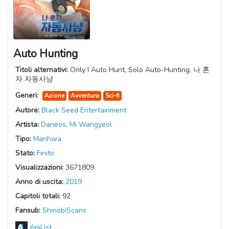
Auto Hunting
Titoli alternativi:
Only I Auto Hunt, Solo Auto-Hunting, 나 혼
자 자동사냥
Generi:
Azione
Avventura
Sci-fi
Autore:
Black Seed Entertainment
Artista:
Daneos
,
Mi Wangyeol
Tipo:
Manhwa
Stato:
Finito
Visualizzazioni:
3671809
Anno di uscita:
2019
Capitoli totali:
92
Fansub:
ShinobiScans
AniList