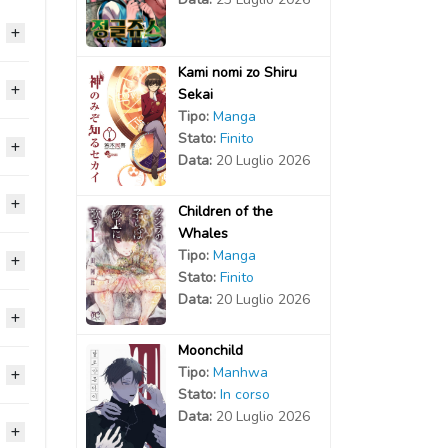
Kami nomi zo Shiru
Sekai
2024
Tipo:
Manga
Stato:
Finito
2024
2024
Data:
20 Luglio 2026
2024
2024
2024
Children of the
Whales
2024
2024
Tipo:
Manga
2024
2024
Stato:
Finito
2024
2024
Data:
20 Luglio 2026
2024
2024
2024
2024
2024
Moonchild
2024
2024
2024
Tipo:
Manhwa
2023
2024
Stato:
In corso
2024
2024
2024
Data:
20 Luglio 2026
2024
2023
2024
2023
2024