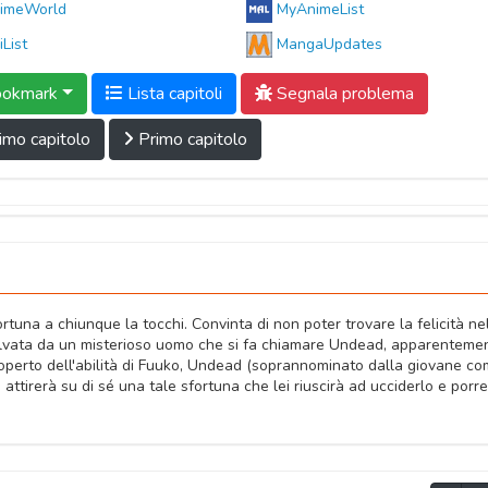
imeWorld
MyAnimeList
iList
MangaUpdates
okmark
Lista capitoli
Segnala problema
imo capitolo
Primo capitolo
ortuna a chiunque la tocchi. Convinta di non poter trovare la felicità ne
 salvata da un misterioso uomo che si fa chiamare Undead, apparenteme
operto dell'abilità di Fuuko, Undead (soprannominato dalla giovane c
attirerà su di sé una tale sfortuna che lei riuscirà ad ucciderlo e porre