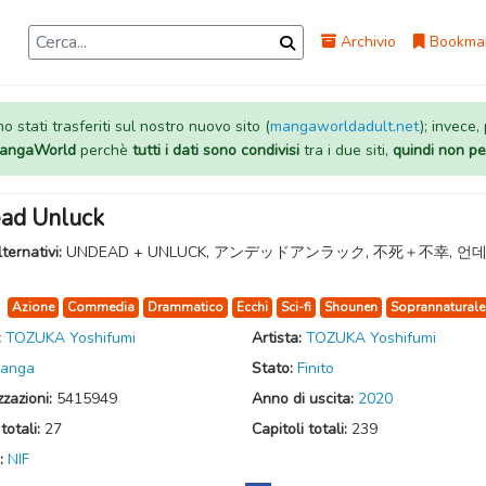
Archivio
Bookma
 stati trasferiti sul nostro nuovo sito (
mangaworldadult.net
); invece,
 MangaWorld
perchè
tutti i dati sono condivisi
tra i due siti,
quindi non pe
ad Unluck
lternativi:
UNDEAD + UNLUCK, アンデッドアンラック, 不死＋不幸, 언
:
Azione
Commedia
Drammatico
Ecchi
Sci-fi
Shounen
Soprannaturale
:
TOZUKA Yoshifumi
Artista:
TOZUKA Yoshifumi
anga
Stato:
Finito
zzazioni:
5415949
Anno di uscita:
2020
totali:
27
Capitoli totali:
239
:
NIF