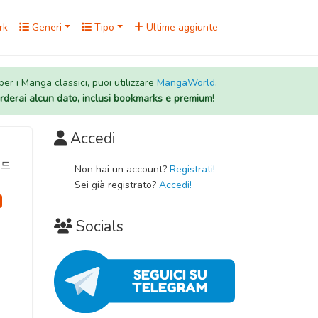
rk
Generi
Tipo
Ultime aggiunte
 per i Manga classici, puoi utilizzare
MangaWorld
.
rderai alcun dato, inclusi bookmarks e premium
!
Accedi
데드
Non hai un account?
Registrati!
Sei già registrato?
Accedi!
Socials