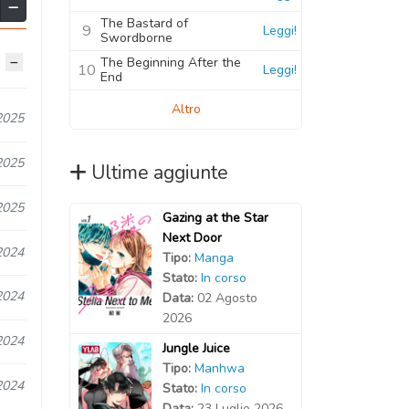
The Bastard of
9
Leggi!
Swordborne
The Beginning After the
10
Leggi!
End
Altro
2025
2025
Ultime aggiunte
2025
Gazing at the Star
Next Door
2024
Tipo:
Manga
Stato:
In corso
2024
Data:
02 Agosto
2026
2024
Jungle Juice
Tipo:
Manhwa
2024
Stato:
In corso
Data:
23 Luglio 2026