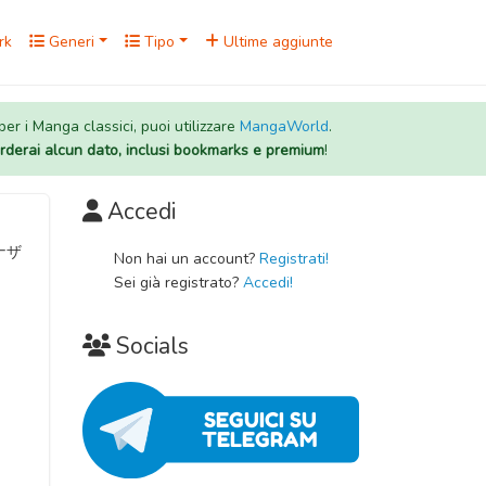
rk
Generi
Tipo
Ultime aggiunte
 per i Manga classici, puoi utilizzare
MangaWorld
.
rderai alcun dato, inclusi bookmarks e premium
!
Accedi
アナザ
Non hai un account?
Registrati!
Sei già registrato?
Accedi!
Socials