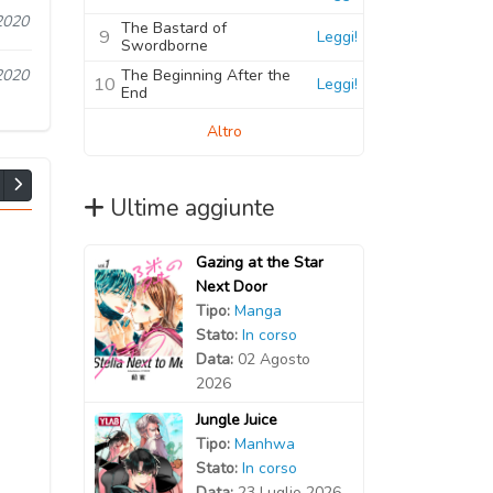
2020
The Bastard of
9
Leggi!
Swordborne
The Beginning After the
2020
10
Leggi!
End
Altro
Ultime aggiunte
Gazing at the Star
Next Door
Tipo:
Manga
Stato:
In corso
Data:
02 Agosto
2026
Jungle Juice
Tipo:
Manhwa
Stato:
In corso
Data:
23 Luglio 2026