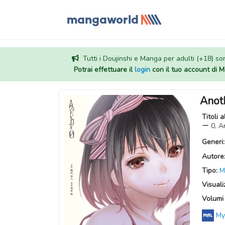
Tutti i Doujinshi e Manga per adulti (+18) sono
Potrai effettuare il
login
con il tuo account di
Anot
Titoli a
ー 0, A
Generi
Autore
Tipo:
M
Visuali
Volumi 
My