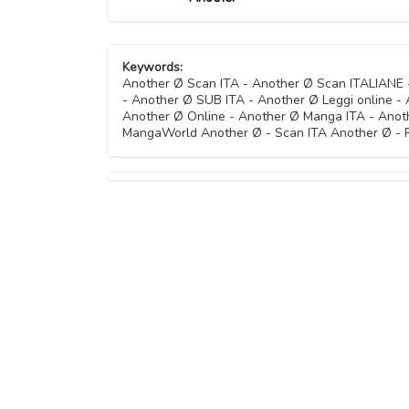
Keywords:
Another Ø Scan ITA - Another Ø Scan ITALIAN
- Another Ø SUB ITA - Another Ø Leggi online -
Another Ø Online - Another Ø Manga ITA - Anot
MangaWorld Another Ø - Scan ITA Another Ø - 