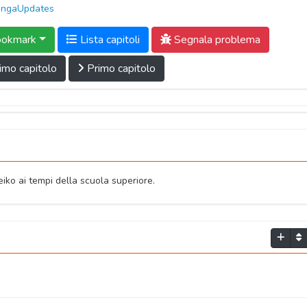
ngaUpdates
okmark
Lista capitoli
Segnala problema
imo capitolo
Primo capitolo
eiko ai tempi della scuola superiore.