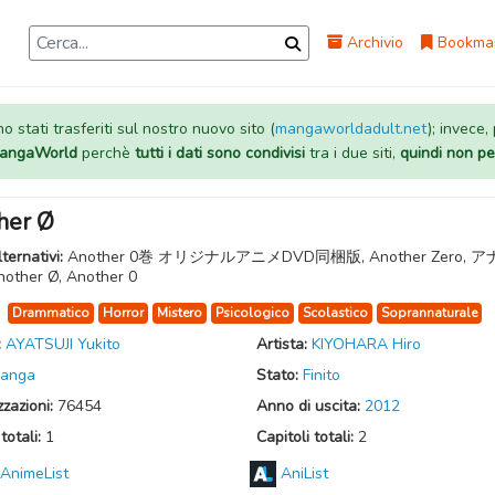
Archivio
Bookma
 stati trasferiti sul nostro nuovo sito (
mangaworldadult.net
); invece,
 MangaWorld
perchè
tutti i dati sono condivisi
tra i due siti,
quindi non pe
her Ø
lternativi:
Another 0巻 オリジナルアニメDVD同梱版, Another Zero, 
nother Ø, Another 0
:
Drammatico
Horror
Mistero
Psicologico
Scolastico
Soprannaturale
:
AYATSUJI Yukito
Artista:
KIYOHARA Hiro
anga
Stato:
Finito
zzazioni:
76454
Anno di uscita:
2012
totali:
1
Capitoli totali:
2
AnimeList
AniList