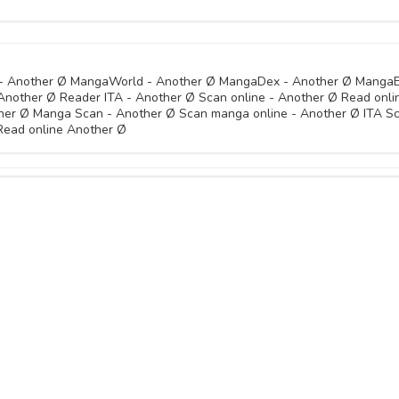
E - Another Ø MangaWorld - Another Ø MangaDex - Another Ø Manga
 Another Ø Reader ITA - Another Ø Scan online - Another Ø Read onli
her Ø Manga Scan - Another Ø Scan manga online - Another Ø ITA Sc
Read online Another Ø