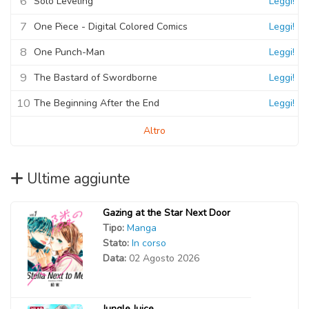
6
Solo Leveling
Leggi!
7
One Piece - Digital Colored Comics
Leggi!
8
One Punch-Man
Leggi!
9
The Bastard of Swordborne
Leggi!
10
The Beginning After the End
Leggi!
Altro
Ultime aggiunte
Gazing at the Star Next Door
Tipo:
Manga
Stato:
In corso
Data:
02 Agosto 2026
Jungle Juice