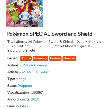
Pokémon SPECIAL Sword and Shield
Titoli alternativi:
Pokemon Sword & Shield, ポケットモンスタ
ーSPECIAL ソード・シールド, Pocket Monster Special -
Sword and Shield
Generi:
Azione
Avventura
Fantasy
Shounen
Autore:
KUSAKA Hidenori
Artista:
YAMAMOTO Satoshi
Tipo:
Manga
Stato:
Droppato
Visualizzazioni:
150857
Anno di uscita:
2019
Fansub:
PAita